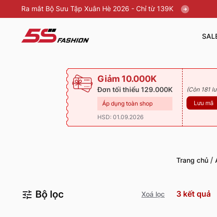
Ra mắt Bộ Sưu Tập Xuân Hè 2026 - Chỉ từ 139K
SAL
Giảm 10.000K
Đơn tối thiểu 129.000K
(Còn 181 lư
Lưu mã
Áp dụng toàn shop
HSD: 01.09.2026
/
Trang chủ
Bộ lọc
3
kết quả
Xoá lọc