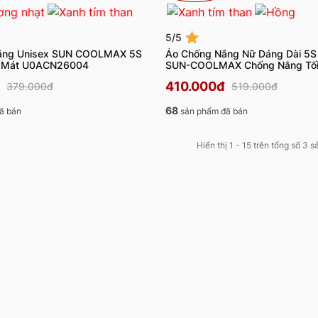
5/5
ắng Unisex SUN COOLMAX 5S
Áo Chống Nắng Nữ Dáng Dài 5S
ẹ Mát U0ACN26004
SUN-COOLMAX Chống Nắng Tối
Mát W0ACN26004
410.000đ
379.000đ
519.000đ
68
ã bán
sản phẩm đã bán
Hiển thị 1 - 15 trên tổng số 3 