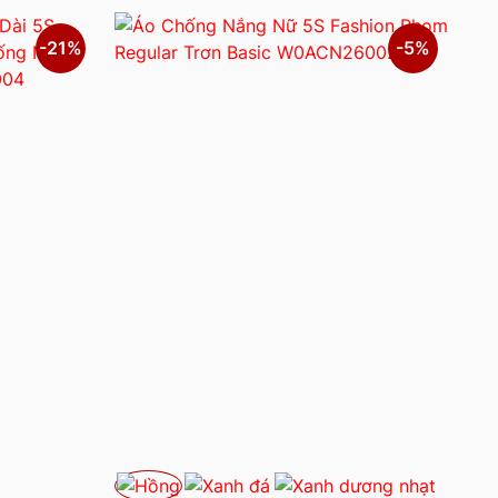
-21%
-5%