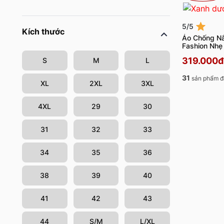
5/5
Kích thước
Áo Chống N
Fashion Nh
319.000đ
S
M
L
31
sản phẩm đ
XL
2XL
3XL
4XL
29
30
31
32
33
34
35
36
38
39
40
41
42
43
44
S/M
L/XL