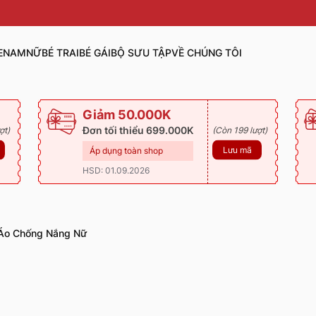
E
NAM
NỮ
BÉ TRAI
BÉ GÁI
BỘ SƯU TẬP
VỀ CHÚNG TÔI
Giảm 50.000K
Đơn tối thiểu 699.000K
ợt)
(Còn 199 lượt)
Lưu mã
Áp dụng toàn shop
HSD: 01.09.2026
Áo Chống Nắng Nữ