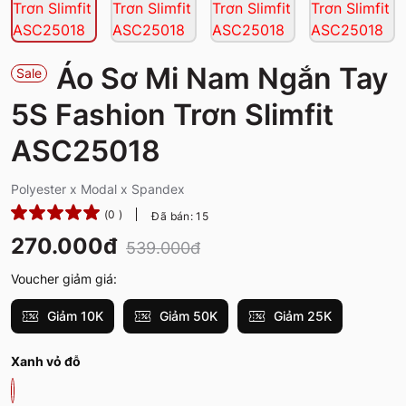
Áo Sơ Mi Nam Ngắn Tay
Sale
5S Fashion Trơn Slimfit
ASC25018
Polyester x Modal x Spandex
(0 )
Đã bán: 15
270.000đ
539.000đ
Voucher giảm giá:
Giảm 10K
Giảm 50K
Giảm 25K
Xanh vỏ đỗ