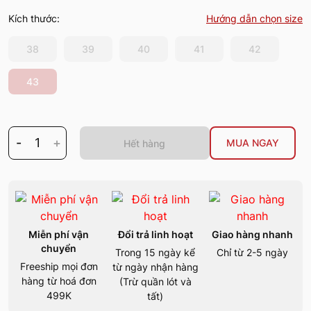
Kích thước:
Hướng dẫn chọn size
38
39
40
41
42
43
-
1
+
MUA NGAY
Hết hàng
Miễn phí vận
Đổi trả linh hoạt
Giao hàng nhanh
chuyển
Trong 15 ngày kể
Chỉ từ 2-5 ngày
Freeship mọi đơn
từ ngày nhận hàng
hàng từ hoá đơn
(Trừ quần lót và
499K
tất)