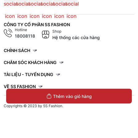
CÔNG TY CỔ PHẦN 5S FASHION
Hotline
Shop
18008118
Hệ thống các cửa hàng
CHÍNH SÁCH
CHĂM SÓC KHÁCH HÀNG
TÀI LIỆU - TUYỂN DỤNG
VỀ 5S FASHION
Thêm vào giỏ hàng
Copyrights © 2023 by 5S Fashion.
Mã số doanh nghiệp: 1001256327. Giấy chứng nhận đăng ký doanh nghiệp
do Sở Kế Hoạch và Đầu Tư Tỉnh Thái Bình cấp lần đầu ngày 30/11/2022.
Áo Polo Nam Can Phối In Chữ 5S
Fashion Trẻ Trung APC25041
379.000đ