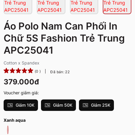
Áo Polo Nam Can Phối In
Chữ 5S Fashion Trẻ Trung
APC25041
Cotton x Spandex
(0 )
Đã bán: 22
379.000đ
Voucher giảm giá:
Giảm 10K
Giảm 50K
Giảm 25K
Xanh aqua