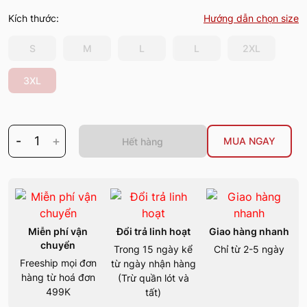
Kích thước:
Hướng dẫn chọn size
S
M
L
L
2XL
3XL
-
1
+
MUA NGAY
Hết hàng
Miễn phí vận
Đổi trả linh hoạt
Giao hàng nhanh
chuyển
Trong 15 ngày kể
Chỉ từ 2-5 ngày
Freeship mọi đơn
từ ngày nhận hàng
hàng từ hoá đơn
(Trừ quần lót và
499K
tất)