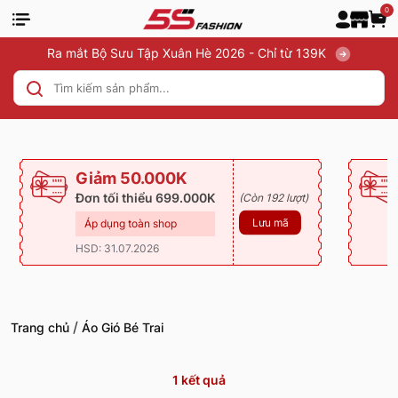
0
Ra mắt Bộ Sưu Tập Xuân Hè 2026 - Chỉ từ 139K
Giảm 50.000K
Đơn tối thiểu 699.000K
(Còn 192 lượt)
Lưu mã
Áp dụng toàn shop
HSD: 31.07.2026
/
Trang chủ
Áo Gió Bé Trai
1
kết quả