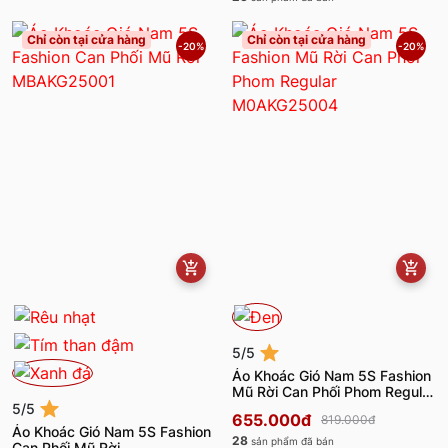
Chỉ còn tại cửa hàng
Chỉ còn tại cửa hàng
-20%
-20%
5/5
Áo Khoác Gió Nam 5S Fashion
Mũ Rời Can Phối Phom Regular
M0AKG25004
5/5
655.000đ
819.000đ
Áo Khoác Gió Nam 5S Fashion
28
sản phẩm đã bán
Can Phối Mũ Rời