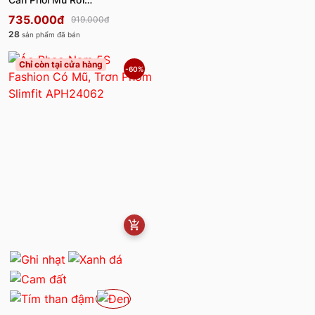
MBAKG25001
735.000đ
919.000đ
28
sản phẩm đã bán
Chỉ còn tại cửa hàng
-60%