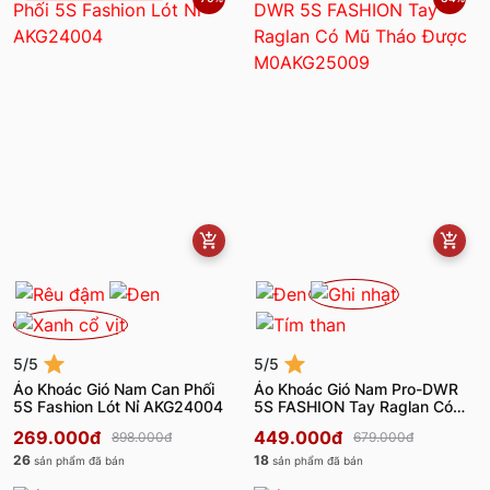
5/5
5/5
Áo Khoác Gió Nam Can Phối
Áo Khoác Gió Nam Pro-DWR
5S Fashion Lót Nỉ AKG24004
5S FASHION Tay Raglan Có
Mũ Tháo Được M0AKG25009
269.000đ
449.000đ
898.000đ
679.000đ
26
18
sản phẩm đã bán
sản phẩm đã bán