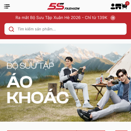
0
Ra mắt Bộ Sưu Tập Xuân Hè 2026 - Chỉ từ 139K