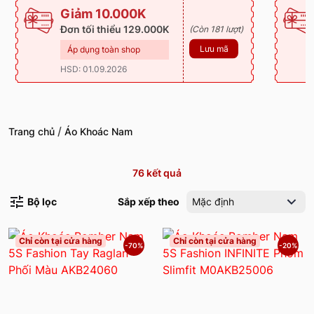
Giảm 10.000K
Đơn tối thiểu 129.000K
(Còn 181 lượt)
Lưu mã
Áp dụng toàn shop
HSD: 01.09.2026
/
Trang chủ
Áo Khoác Nam
76
kết quả
Bộ lọc
Sắp xếp theo
Mặc định
Chỉ còn tại cửa hàng
Chỉ còn tại cửa hàng
-70%
-20%