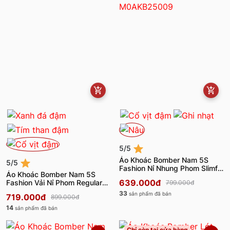
5/5
Áo Khoác Bomber Nam 5S
5/5
Fashion Nỉ Nhung Phom Slimfit
Áo Khoác Bomber Nam 5S
M0AKB25009
639.000đ
Fashion Vải Nỉ Phom Regular
799.000đ
M0ABF25001
33
sản phẩm đã bán
719.000đ
899.000đ
14
sản phẩm đã bán
Chỉ còn tại cửa hàng