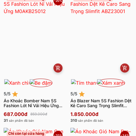
-20%
5/5
5/5
Áo Khoác Bomber Nam 5S
Áo Blazer Nam 5S Fashion Dệt
Fashion Lót Nỉ Vải Hiệu Ứng
Kẻ Caro Sang Trọng Slimfit
M0AKB25012
ABZ23001
687.000đ
1.850.000đ
859.000đ
31
310
sản phẩm đã bán
sản phẩm đã bán
Chỉ còn tại cửa hàng
-70%
-34%