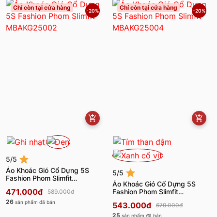
Chỉ còn tại cửa hàng
Chỉ còn tại cửa hàng
-20%
-20%
5/5
Áo Khoác Gió Cổ Dựng 5S
5/5
Fashion Phom Slimfit
Áo Khoác Gió Cổ Dựng 5S
MBAKG25002
471.000đ
Fashion Phom Slimfit
589.000đ
MBAKG25004
26
sản phẩm đã bán
543.000đ
679.000đ
25
sản phẩm đã bán