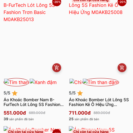
-20%
-20%
5/5
5/5
Áo Khoác Bomber Nam B-
Áo Khoác Bomber Lót Lông 5S
FurTech Lót Lông 5S Fashion
Fashion Kẻ Ô Hiệu Ứng
Trơn Basic M0AKB25013
M0AKB25008
551.000đ
711.000đ
689.000đ
889.000đ
39
25
sản phẩm đã bán
sản phẩm đã bán
Chỉ còn tại cửa hàng
Chỉ còn tại cửa hàng