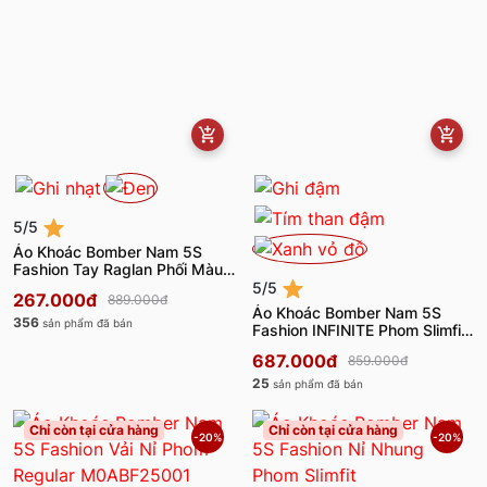
5/5
Áo Khoác Bomber Nam 5S
Fashion Tay Raglan Phối Màu
AKB24060
5/5
267.000đ
889.000đ
Áo Khoác Bomber Nam 5S
356
sản phẩm đã bán
Fashion INFINITE Phom Slimfit
M0AKB25006
687.000đ
859.000đ
25
sản phẩm đã bán
Chỉ còn tại cửa hàng
Chỉ còn tại cửa hàng
-20%
-20%