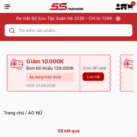
0
Ra mắt Bộ Sưu Tập Xuân Hè 2026 - Chỉ từ 139K
Giảm 10.000K
Đơn tối thiểu 129.000K
(Còn 181 lượt)
Lưu mã
Áp dụng toàn shop
HSD: 01.09.2026
/
Trang chủ
ÁO NỮ
58
kết quả