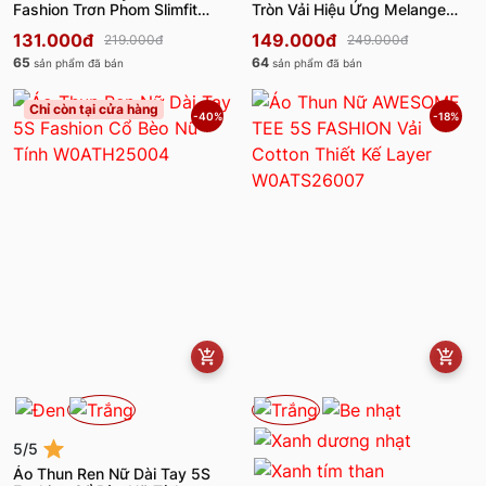
Fashion Trơn Phom Slimfit
Tròn Vải Hiệu Ứng Melange
W0ATH25001
W0ATH25003
131.000đ
149.000đ
219.000đ
249.000đ
65
64
sản phẩm đã bán
sản phẩm đã bán
Chỉ còn tại cửa hàng
-40%
-18%
5/5
Áo Thun Ren Nữ Dài Tay 5S