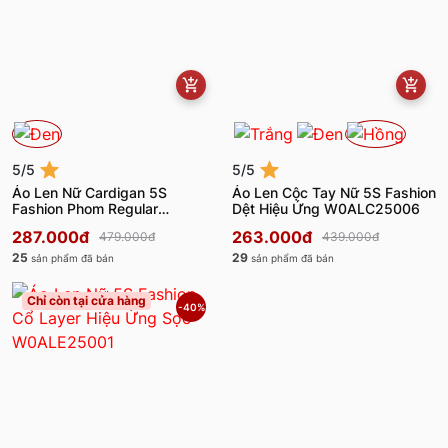
5/5
5/5
Áo Len Nữ Cardigan 5S
Áo Len Cộc Tay Nữ 5S Fashion
Fashion Phom Regular
Dệt Hiệu Ứng W0ALC25006
W0ALE25008
287.000đ
263.000đ
479.000đ
439.000đ
25
29
sản phẩm đã bán
sản phẩm đã bán
Chỉ còn tại cửa hàng
-40%