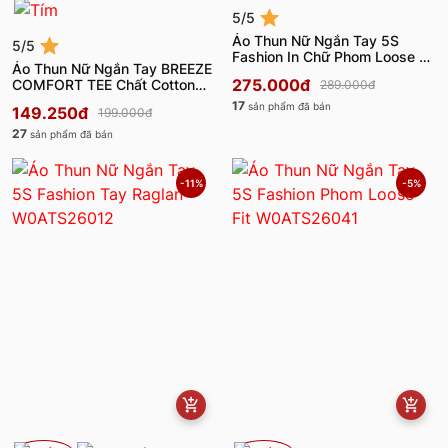
5/5
Áo Thun Nữ Ngắn Tay 5S
5/5
Fashion In Chữ Phom Loose Fit
Áo Thun Nữ Ngắn Tay BREEZE
W0ATS26035
275.000đ
COMFORT TEE Chất Cotton
289.000đ
W0ATS26010
17
sản phẩm đã bán
149.250đ
199.000đ
27
sản phẩm đã bán
-11%
-5%