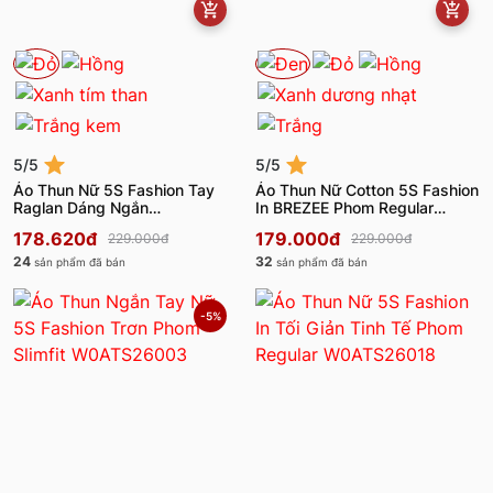
5/5
5/5
Áo Thun Nữ 5S Fashion Tay
Áo Thun Nữ Cotton 5S Fashion
Raglan Dáng Ngắn
In BREZEE Phom Regular
WBATS26003
WBATS26004
178.620đ
179.000đ
229.000đ
229.000đ
24
32
sản phẩm đã bán
sản phẩm đã bán
-5%