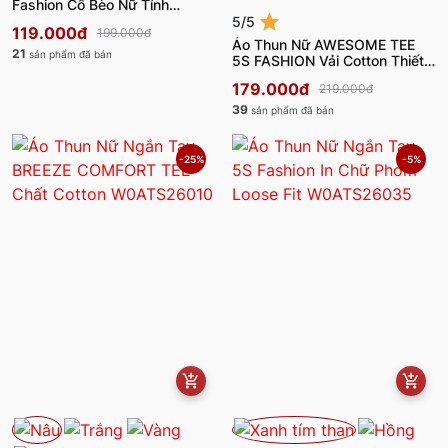
Fashion Cổ Bèo Nữ Tính
W0ATH25004
5/5
119.000đ
199.000đ
Áo Thun Nữ AWESOME TEE
21
sản phẩm đã bán
5S FASHION Vải Cotton Thiết
Kế Layer W0ATS26007
179.000đ
219.000đ
39
sản phẩm đã bán
-25%
-5%