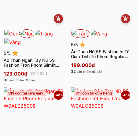
5/5
Áo Thun Nữ 5S Fashion In Tối
5/5
Giản Tinh Tế Phom Regular
Áo Thun Ngắn Tay Nữ 5S
W0ATS26018
189.000đ
Fashion Trơn Phom Slimfit
W0ATS26003
32
sản phẩm đã bán
123.000đ
129.000đ
33
sản phẩm đã bán
Chỉ còn tại cửa hàng
Chỉ còn tại cửa hàng
-40%
-40%