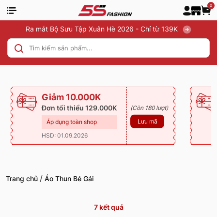
0
Ra mắt Bộ Sưu Tập Xuân Hè 2026 - Chỉ từ 139K
Giảm 10.000K
Đơn tối thiểu 129.000K
(Còn 180 lượt)
Lưu mã
Áp dụng toàn shop
HSD: 01.09.2026
/
Trang chủ
Áo Thun Bé Gái
7
kết quả