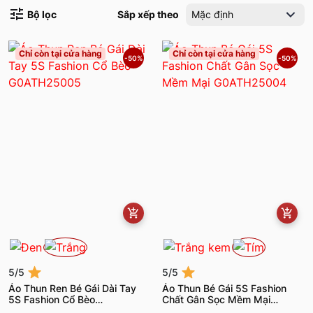
Bộ lọc
Sắp xếp theo
Mặc định
Chỉ còn tại cửa hàng
Chỉ còn tại cửa hàng
-50%
-50%
5/5
5/5
Áo Thun Ren Bé Gái Dài Tay
Áo Thun Bé Gái 5S Fashion
5S Fashion Cổ Bèo
Chất Gân Sọc Mềm Mại
G0ATH25005
G0ATH25004