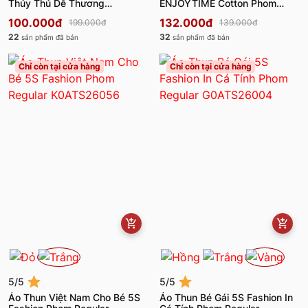
Thủy Thủ Dễ Thương
ENJOYTIME Cotton Phom
G0ATH25002
Regular G0ATS26020
100.000đ
132.000đ
199.000đ
139.000đ
22
32
sản phẩm đã bán
sản phẩm đã bán
Chỉ còn tại cửa hàng
Chỉ còn tại cửa hàng
5/5
5/5
Áo Thun Việt Nam Cho Bé 5S
Áo Thun Bé Gái 5S Fashion In