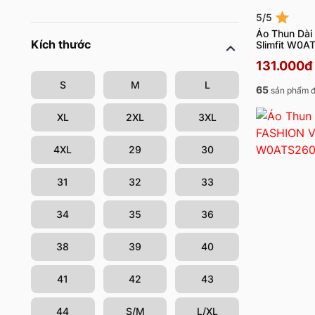
5/5
Áo Thun Dài
Kích thước
Slimfit W0
131.000đ
S
M
L
65
sản phẩm đ
XL
2XL
3XL
4XL
29
30
31
32
33
34
35
36
38
39
40
41
42
43
44
S/M
L/XL