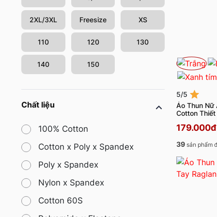
2XL/3XL
Freesize
XS
110
120
130
140
150
5/5
Chất liệu
Áo Thun Nữ
Cotton Thiế
179.000đ
100% Cotton
39
sản phẩm đ
Cotton x Poly x Spandex
Poly x Spandex
Nylon x Spandex
Cotton 60S