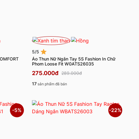
5/5
 COMFORT
Áo Thun Nữ Ngắn Tay 5S Fashion In Chữ
Phom Loose Fit W0ATS26035
275.000đ
289.000đ
17
sản phẩm đã bán
-5%
-22%