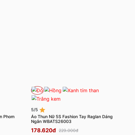
5/5
on Phom
Áo Thun Nữ 5S Fashion Tay Raglan Dáng
Ngắn WBATS26003
178.620đ
229.000đ