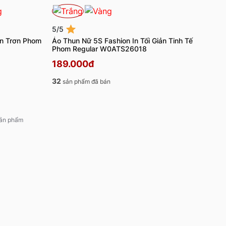
5/5
on Trơn Phom
Áo Thun Nữ 5S Fashion In Tối Giản Tinh Tế
Phom Regular W0ATS26018
189.000đ
32
sản phẩm đã bán
 sản phẩm