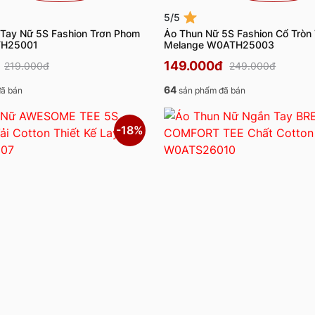
5/5
 Tay Nữ 5S Fashion Trơn Phom
Áo Thun Nữ 5S Fashion Cổ Tròn 
ATH25001
Melange W0ATH25003
149.000đ
219.000đ
249.000đ
64
ã bán
sản phẩm đã bán
-18%