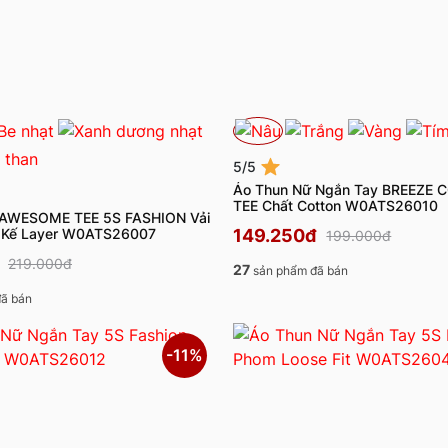
5/5
Áo Thun Nữ Ngắn Tay BREEZE
TEE Chất Cotton W0ATS26010
 AWESOME TEE 5S FASHION Vải
t Kế Layer W0ATS26007
149.250đ
199.000đ
219.000đ
27
sản phẩm đã bán
ã bán
-11%