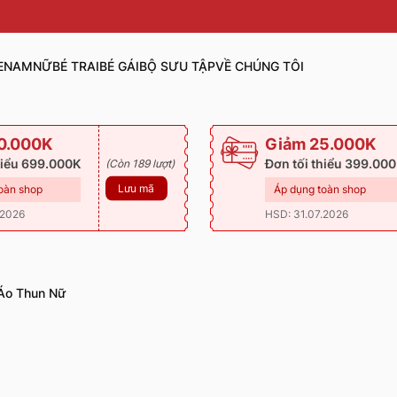
E
NAM
NỮ
BÉ TRAI
BÉ GÁI
BỘ SƯU TẬP
VỀ CHÚNG TÔI
0.000K
Giảm 25.000K
hiểu 699.000K
Đơn tối thiểu 399.00
(Còn 189 lượt)
Lưu mã
oàn shop
Áp dụng toàn shop
.2026
HSD: 31.07.2026
Áo Thun Nữ