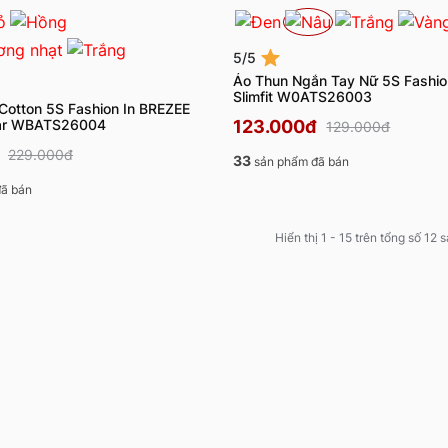
5/5
Áo Thun Ngắn Tay Nữ 5S Fashi
Slimfit W0ATS26003
Cotton 5S Fashion In BREZEE
ar WBATS26004
123.000đ
129.000đ
229.000đ
33
sản phẩm đã bán
ã bán
Hiển thị 1 - 15 trên tổng số 12