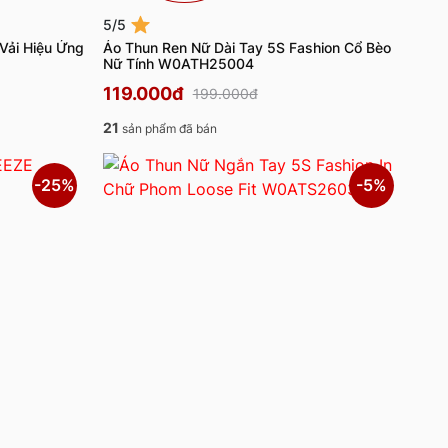
5/5
Vải Hiệu Ứng
Áo Thun Ren Nữ Dài Tay 5S Fashion Cổ Bèo
Nữ Tính W0ATH25004
119.000đ
199.000đ
21
sản phẩm đã bán
-25%
-5%