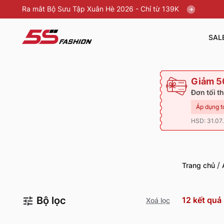
Ra mắt Bộ Sưu Tập Xuân Hè 2026 - Chỉ từ 139K
SAL
Giảm 5
Đơn tối t
Áp dụng t
HSD: 31.07
/
Trang chủ
Bộ lọc
12
kết quả
Xoá lọc