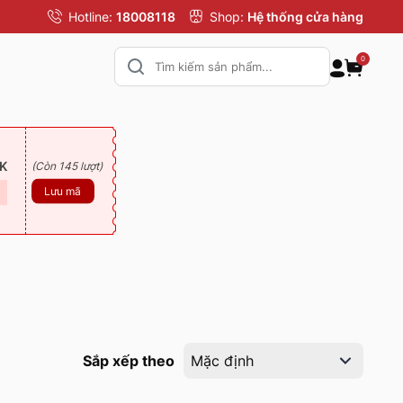
Hotline:
18008118
Shop:
Hệ thống cửa hàng
0
0K
(Còn 145 lượt)
Lưu mã
Sắp xếp theo
Mặc định