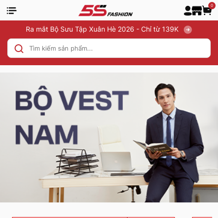
0
Ra mắt Bộ Sưu Tập Xuân Hè 2026 - Chỉ từ 139K