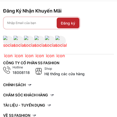
Khái niệm áo blazer nam
Đăng Ký Nhận Khuyến Mãi
Áo blazer là item được biến tấu từ áo khoác vest ngoài
nhưng mang tính ứng dụng cao. Có nhiều dáng blazer khác
Đăng ký
nhau, không theo một khuôn khổ như áo vest: blazer dáng
ngắn, blazer tay lửng,… Với blazer, bạn có thể mặc với
nhiều hoàn cảnh khác nhau trong cuộc sống hằng ngày: đi
chơi, đi làm hoặc gặp mặt bạn bè,...
CÔNG TY CỔ PHẦN 5S FASHION
Phân biệt áo vest và áo blazer
Hotline
Shop
nam
18008118
Hệ thống các cửa hàng
Nhiều người còn nhầm lẫn giữa áo vest và áo blazer hoặc
CHÍNH SÁCH
hiểu nhầm hai loại áo này là một. Hiểu rõ về 2 loại áo này
CHĂM SÓC KHÁCH HÀNG
trong bảng phân biệt dưới đây:
TÀI LIỆU - TUYỂN DỤNG
Đặc điểm
Áo Vest
VỀ 5S FASHION