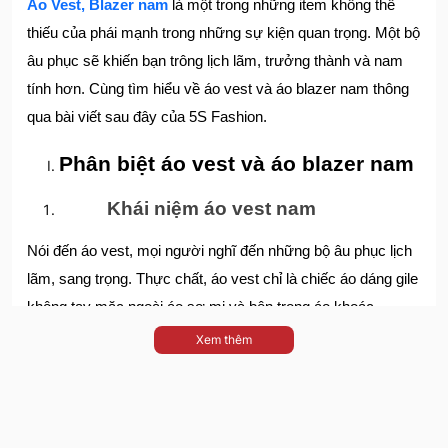
Áo Vest, Blazer nam
là một trong những item không thể
thiếu của phái mạnh trong những sự kiện quan trọng. Một bộ
âu phục sẽ khiến bạn trông lịch lãm, trưởng thành và nam
tính hơn. Cùng tìm hiểu về áo vest và áo blazer nam thông
qua bài viết sau đây của 5S Fashion.
Phân biệt áo vest và áo blazer nam
Khái niệm áo vest nam
Nói đến áo vest, mọi người nghĩ đến những bộ âu phục lịch
lãm, sang trọng. Thực chất, áo vest chỉ là chiếc áo dáng gile
không tay mặc ngoài áo sơ mi và bên trong áo khoác.
Nhưng thông thường khi nói “đi mua áo vest” hay “mặc áo
Xem thêm
vest” chúng ta sẽ hiểu là phần áo khoác ngoài. Áo khoác
vest được sử dụng trong những sự kiện trọng đại, dịp đặc
biệt hoặc những cuộc gặp quan trọng.