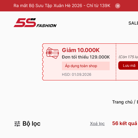
Ra mắt Bộ Sưu Tập Xuân Hè 2026 - Chỉ từ 139K
SAL
Giảm 10.000K
Đơn tối thiểu 129.000K
(Còn 175 lư
Lưu mã
Áp dụng toàn shop
HSD: 01.09.2026
/
Trang chủ
Bộ lọc
56
kết quả
Xoá lọc