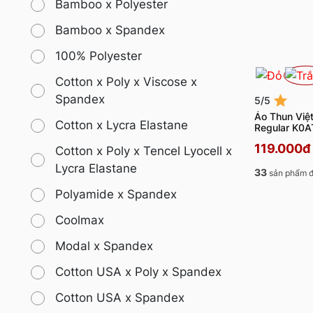
Bamboo x Polyester
Bamboo x Spandex
100% Polyester
Cotton x Poly x Viscose x
Spandex
5/5
Áo Thun Việ
Cotton x Lycra Elastane
Regular K0
119.000đ
Cotton x Poly x Tencel Lyocell x
Lycra Elastane
33
sản phẩm đ
Polyamide x Spandex
Coolmax
Modal x Spandex
Cotton USA x Poly x Spandex
Cotton USA x Spandex