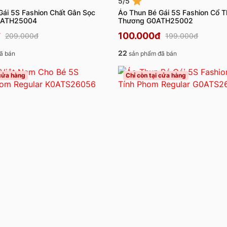
5/5
Gái 5S Fashion Chất Gân Sọc
Áo Thun Bé Gái 5S Fashion Cổ 
0ATH25004
Thương G0ATH25002
100.000đ
209.000đ
199.000đ
22
ã bán
sản phẩm đã bán
 cửa hàng
Chỉ còn tại cửa hàng