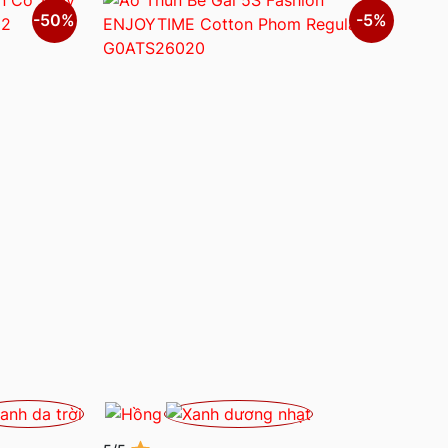
-50%
-5%