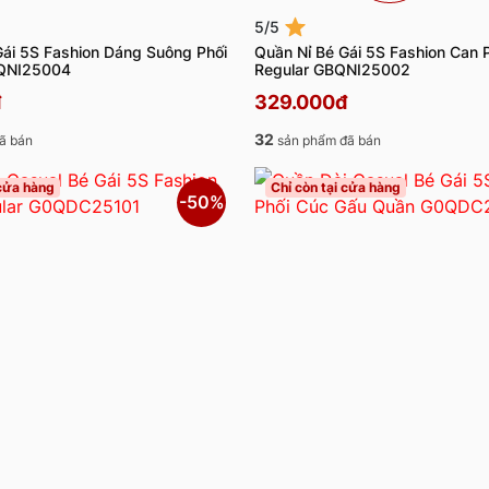
5/5
Gái 5S Fashion Dáng Suông Phối
Quần Nỉ Bé Gái 5S Fashion Can 
BQNI25004
Regular GBQNI25002
đ
329.000đ
32
ã bán
sản phẩm đã bán
 cửa hàng
Chỉ còn tại cửa hàng
-50%