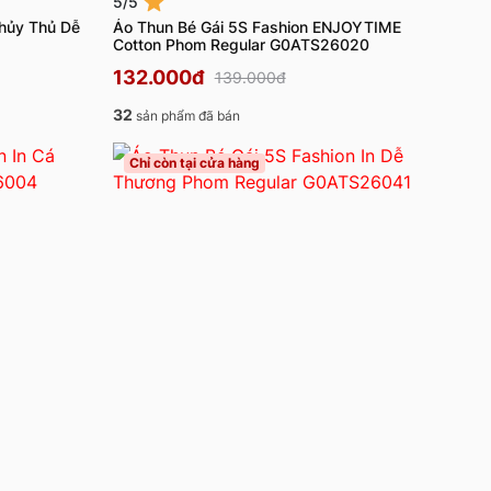
5/5
Thủy Thủ Dễ
Áo Thun Bé Gái 5S Fashion ENJOYTIME
Cotton Phom Regular G0ATS26020
132.000đ
139.000đ
32
sản phẩm đã bán
Chỉ còn tại cửa hàng