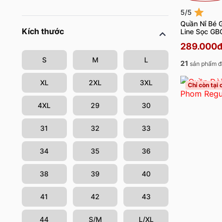
5/5
Quần Nỉ Bé 
Kích thước
Line Sọc G
289.000
S
M
L
21
sản phẩm đ
XL
2XL
3XL
Chỉ còn tại
4XL
29
30
31
32
33
34
35
36
38
39
40
41
42
43
44
S/M
L/XL