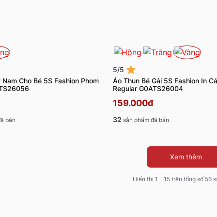
5/5
t Nam Cho Bé 5S Fashion Phom
Áo Thun Bé Gái 5S Fashion In C
ATS26056
Regular G0ATS26004
159.000đ
32
ã bán
sản phẩm đã bán
Xem thêm
Hiển thị 1 - 15 trên tổng số 56