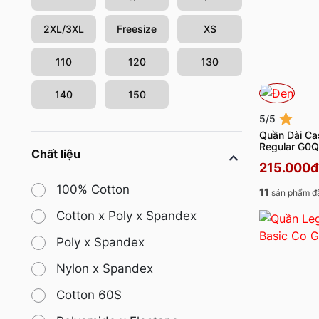
2XL/3XL
Freesize
XS
110
120
130
140
150
5/5
Quần Dài Ca
Regular G0
Chất liệu
215.000đ
100% Cotton
11
sản phẩm đ
Cotton x Poly x Spandex
Poly x Spandex
Nylon x Spandex
Cotton 60S