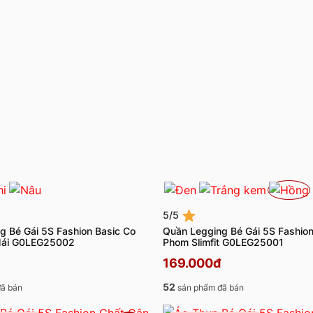
5/5
g Bé Gái 5S Fashion Basic Co
Quần Legging Bé Gái 5S Fashio
 Mái G0LEG25002
Phom Slimfit G0LEG25001
169.000đ
52
ã bán
sản phẩm đã bán