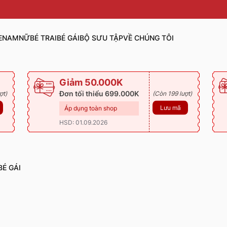
E
NAM
NỮ
BÉ TRAI
BÉ GÁI
BỘ SƯU TẬP
VỀ CHÚNG TÔI
Giảm 50.000K
Đơn tối thiểu 699.000K
ợt)
(Còn 199 lượt)
Lưu mã
Áp dụng toàn shop
HSD: 01.09.2026
BÉ GÁI