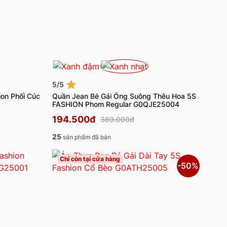
5/5
ion Phối Cúc
Quần Jean Bé Gái Ống Suông Thêu Hoa 5S
FASHION Phom Regular G0QJE25004
194.500đ
389.000đ
25
sản phẩm đã bán
Chỉ còn tại cửa hàng
-50%