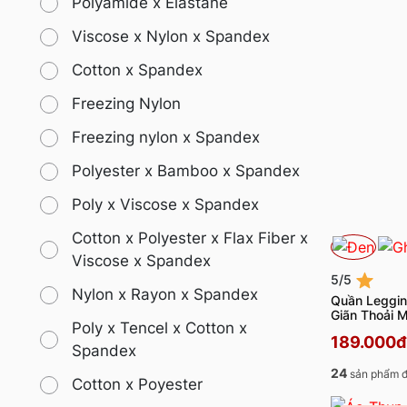
Polyamide x Elastane
Viscose x Nylon x Spandex
Cotton x Spandex
Freezing Nylon
Freezing nylon x Spandex
Polyester x Bamboo x Spandex
Poly x Viscose x Spandex
Cotton x Polyester x Flax Fiber x
Viscose x Spandex
5/5
Nylon x Rayon x Spandex
Quần Leggin
Giãn Thoải
Poly x Tencel x Cotton x
189.000đ
Spandex
24
sản phẩm đ
Cotton x Poyester