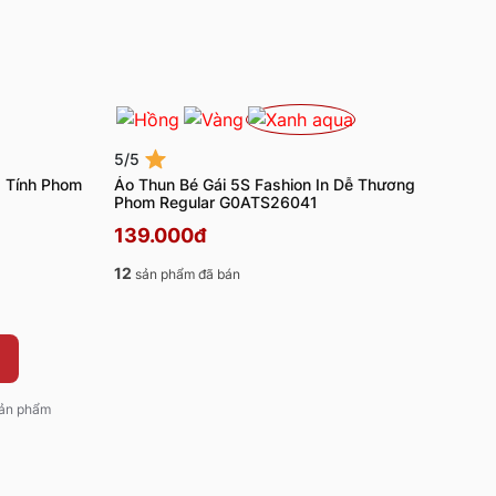
5/5
á Tính Phom
Áo Thun Bé Gái 5S Fashion In Dễ Thương
Phom Regular G0ATS26041
139.000đ
12
sản phẩm đã bán
 sản phẩm