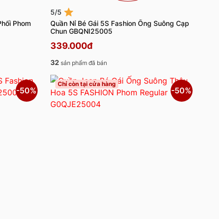
5/5
Phối Phom
Quần Nỉ Bé Gái 5S Fashion Ống Suông Cạp
Chun GBQNI25005
339.000đ
32
sản phẩm đã bán
Chỉ còn tại cửa hàng
-50%
-50%