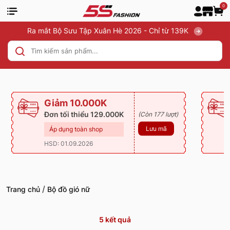
0
Ra mắt Bộ Sưu Tập Xuân Hè 2026 - Chỉ từ 139K
Giảm 10.000K
Đơn tối thiểu 129.000K
(Còn 177 lượt)
Lưu mã
Áp dụng toàn shop
HSD: 01.09.2026
/
Trang chủ
Bộ đồ gió nữ
5
kết quả