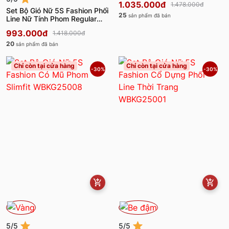
1.035.000đ
1.478.000đ
Set Bộ Gió Nữ 5S Fashion Phối
25
sản phẩm đã bán
Line Nữ Tính Phom Regular
WBKG25007
993.000đ
1.418.000đ
20
sản phẩm đã bán
Chỉ còn tại cửa hàng
Chỉ còn tại cửa hàng
-30%
-30%
5/5
5/5