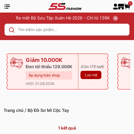
0
Ra mắt Bộ Sưu Tập Xuân Hè 2026 - Chỉ từ 139K
Giảm 10.000K
Đơn tối thiểu 129.000K
(Còn 175 lượt)
Lưu mã
Áp dụng toàn shop
HSD: 01.09.2026
/
Trang chủ
Bộ Đồ Sơ Mi Cộc Tay
1
kết quả