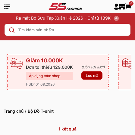
0
Ra mắt Bộ Sưu Tập Xuân Hè 2026 - Chỉ từ 139K
Giảm 10.000K
Đơn tối thiểu 129.000K
(Còn 181 lượt)
Lưu mã
Áp dụng toàn shop
HSD: 01.09.2026
/
Trang chủ
Bộ Đồ T-shirt
1
kết quả