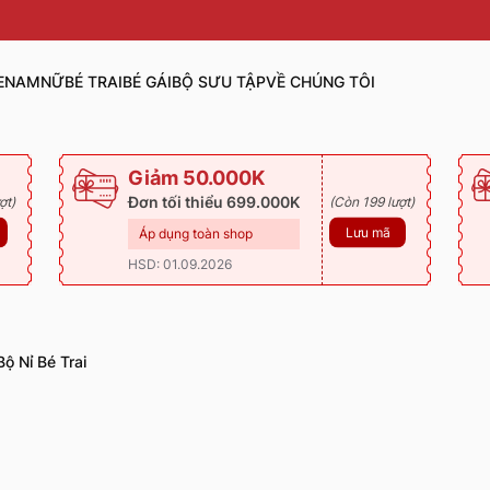
E
NAM
NỮ
BÉ TRAI
BÉ GÁI
BỘ SƯU TẬP
VỀ CHÚNG TÔI
Giảm 50.000K
Đơn tối thiểu 699.000K
ợt)
(Còn 199 lượt)
Lưu mã
Áp dụng toàn shop
HSD: 01.09.2026
Bộ Nỉ Bé Trai