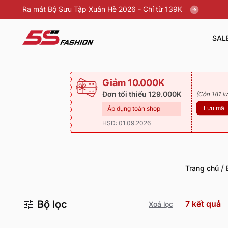
Ra mắt Bộ Sưu Tập Xuân Hè 2026 - Chỉ từ 139K
SAL
Giảm 10.000K
Đơn tối thiểu 129.000K
(Còn 181 lư
Lưu mã
Áp dụng toàn shop
HSD: 01.09.2026
/
Trang chủ
Bộ lọc
7
kết quả
Xoá lọc