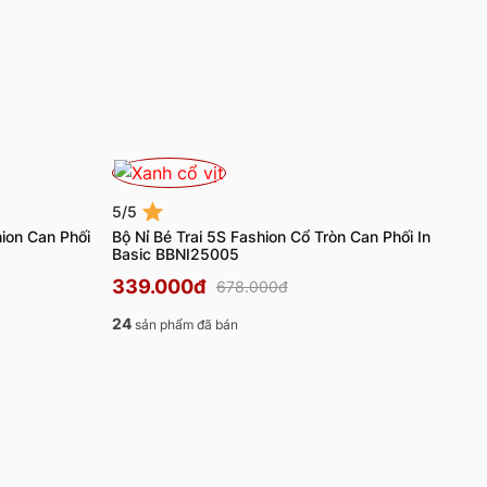
5/5
hion Can Phối
Bộ Nỉ Bé Trai 5S Fashion Cổ Tròn Can Phối In
Basic BBNI25005
339.000đ
678.000đ
24
sản phẩm đã bán