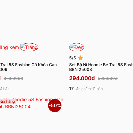
5/5
 Trai 5S Fashion Cổ Khóa Can
Set Bộ Nỉ Hoodie Bé Trai 5S Fas
5009
BBNI25008
đ
294.000đ
878.000đ
588.000đ
17
ã bán
sản phẩm đã bán
 cửa hàng
-50%