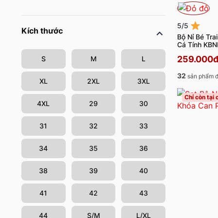
5/5
Kích thước
Bộ Nỉ Bé Tra
Cá Tính KBN
259.000
S
M
L
32
sản phẩm đ
XL
2XL
3XL
Chỉ còn tại
4XL
29
30
31
32
33
34
35
36
38
39
40
41
42
43
44
S/M
L/XL