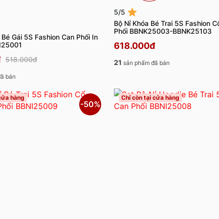
5/5
Bộ Nỉ Khóa Bé Trai 5S Fashion 
Phối BBNK25003-BBNK25103
i Bé Gái 5S Fashion Can Phối In
I25001
618.000đ
đ
518.000đ
21
sản phẩm đã bán
ã bán
 cửa hàng
Chỉ còn tại cửa hàng
-50%