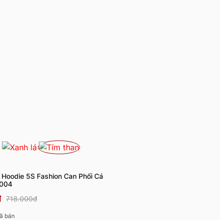
i Hoodie 5S Fashion Can Phối Cá
5004
đ
718.000đ
ã bán