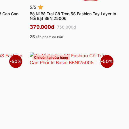
5/5
Cổ Cao Can
Bộ Nỉ Bé Trai Cổ Tròn 5S Fashion Tay Layer In
Nổi Bật BBNI25006
379.000đ
758.000đ
25
sản phẩm đã bán
Chỉ còn tại cửa hàng
-50%
-50%