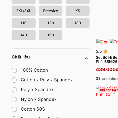
2XL/3XL
Freesize
XS
110
120
130
140
150
5/5
Chất liệu
Set Bộ Nỉ Bé
Phối BBNI2
439.000
100% Cotton
23
sản phẩm đ
Cotton x Poly x Spandex
Poly x Spandex
Chỉ còn tại
Nylon x Spandex
Cotton 60S