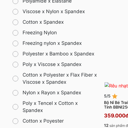
Polyamide x Elastane
Viscose x Nylon x Spandex
Cotton x Spandex
Freezing Nylon
Freezing nylon x Spandex
Polyester x Bamboo x Spandex
Poly x Viscose x Spandex
Cotton x Polyester x Flax Fiber x
Viscose x Spandex
Nylon x Rayon x Spandex
5/5
Bộ Nỉ Bé Tra
Poly x Tencel x Cotton x
Tính BBNI2
Spandex
359.000
Cotton x Poyester
12
sản phẩm đ