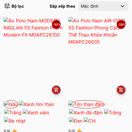
Bộ lọc
Sắp xếp theo
Mặc định
-30%
-29%
5/5
5/5