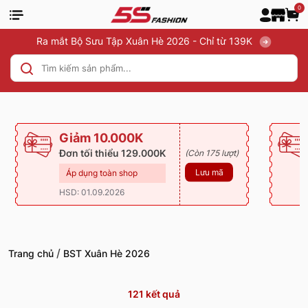
0
Ra mắt Bộ Sưu Tập Xuân Hè 2026 - Chỉ từ 139K
Giảm 10.000K
Đơn tối thiểu 129.000K
(Còn 175 lượt)
Lưu mã
Áp dụng toàn shop
HSD: 01.09.2026
/
Trang chủ
BST Xuân Hè 2026
121
kết quả