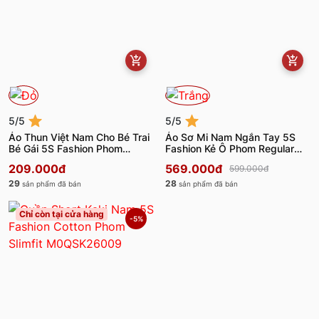
5/5
5/5
Áo Thun Việt Nam Cho Bé Trai
Áo Sơ Mi Nam Ngắn Tay 5S
Bé Gái 5S Fashion Phom
Fashion Kẻ Ô Phom Regular
Regular K0ATS26055
M0ASC26062
209.000đ
569.000đ
599.000đ
29
28
sản phẩm đã bán
sản phẩm đã bán
Chỉ còn tại cửa hàng
-5%