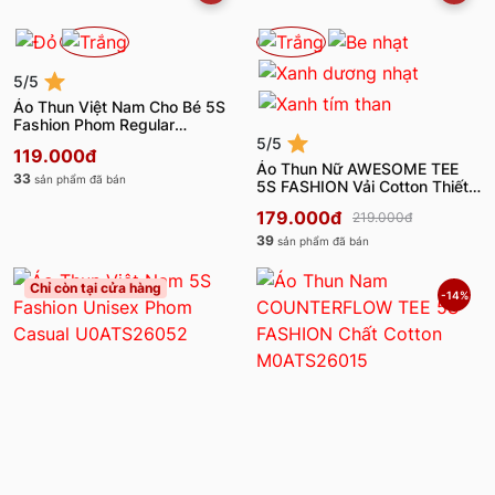
5/5
Áo Thun Việt Nam Cho Bé 5S
Fashion Phom Regular
K0ATS26056
5/5
119.000đ
Áo Thun Nữ AWESOME TEE
33
sản phẩm đã bán
5S FASHION Vải Cotton Thiết
Kế Layer W0ATS26007
179.000đ
219.000đ
39
sản phẩm đã bán
Chỉ còn tại cửa hàng
-14%