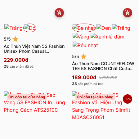
5/5
Áo Thun Việt Nam 5S Fashion
Unisex Phom Casual
U0ATS26052
5/5
229.000đ
Áo Thun Nam COUNTERFLOW
28
sản phẩm đã bán
TEE 5S FASHION Chất Cotton
M0ATS26015
189.000đ
209.000đ
38
sản phẩm đã bán
Chỉ còn tại cửa hàng
Chỉ còn tại cửa hàng
-5%