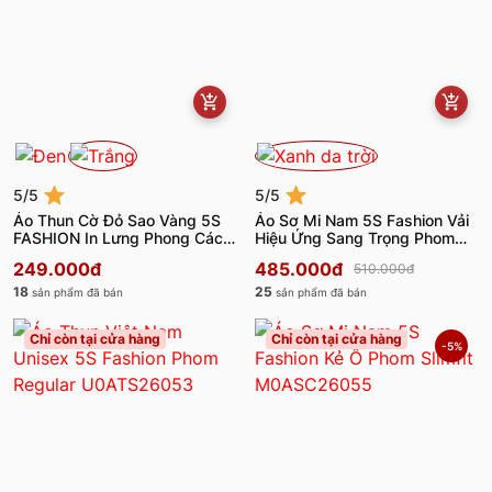
5/5
5/5
Áo Thun Cờ Đỏ Sao Vàng 5S
Áo Sơ Mi Nam 5S Fashion Vải
FASHION In Lưng Phong Cách
Hiệu Ứng Sang Trọng Phom
ATS25100
Slimfit M0ASC26051
249.000đ
485.000đ
510.000đ
18
25
sản phẩm đã bán
sản phẩm đã bán
Chỉ còn tại cửa hàng
Chỉ còn tại cửa hàng
-5%