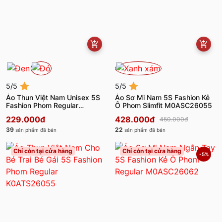
5/5
5/5
Áo Thun Việt Nam Unisex 5S
Áo Sơ Mi Nam 5S Fashion Kẻ
Fashion Phom Regular
Ô Phom Slimfit M0ASC26055
U0ATS26053
229.000đ
428.000đ
450.000đ
39
22
sản phẩm đã bán
sản phẩm đã bán
Chỉ còn tại cửa hàng
Chỉ còn tại cửa hàng
-5%