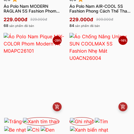
Áo Polo Nam MODERN
Áo Polo Nam AIR-COOL 5S
RAGLAN 5S Fashion Phom
Fashion Phong Cách Thể Thao
Modern Fit M0APC26100
Khỏe Khoắn M0APC26035
229.000đ
229.000đ
329.000đ
309.000đ
68
84
sản phẩm đã bán
sản phẩm đã bán
-29%
-16%