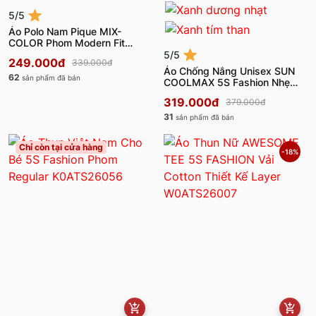
5/5
Áo Polo Nam Pique MIX-
COLOR Phom Modern Fit
M0APC26101
5/5
249.000đ
339.000đ
Áo Chống Nắng Unisex SUN
62
sản phẩm đã bán
COOLMAX 5S Fashion Nhẹ
Mát U0ACN26004
319.000đ
379.000đ
31
sản phẩm đã bán
Chỉ còn tại cửa hàng
-18%