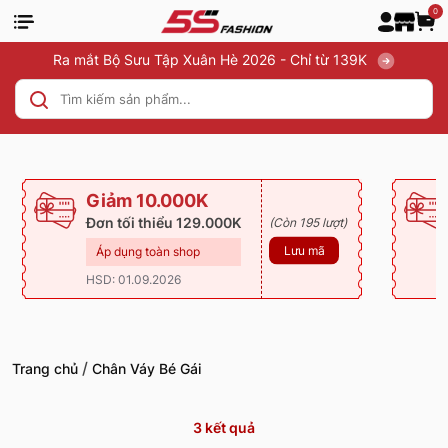
0
Ra mắt Bộ Sưu Tập Xuân Hè 2026 - Chỉ từ 139K
Giảm 10.000K
Đơn tối thiểu 129.000K
(Còn 195 lượt)
Lưu mã
Áp dụng toàn shop
HSD: 01.09.2026
/
Trang chủ
Chân Váy Bé Gái
3
kết quả