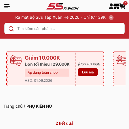
0
Ra mắt Bộ Sưu Tập Xuân Hè 2026 - Chỉ từ 139K
Giảm 10.000K
Đơn tối thiểu 129.000K
(Còn 181 lượt)
Lưu mã
Áp dụng toàn shop
HSD: 01.09.2026
/
Trang chủ
PHỤ KIỆN NỮ
2
kết quả