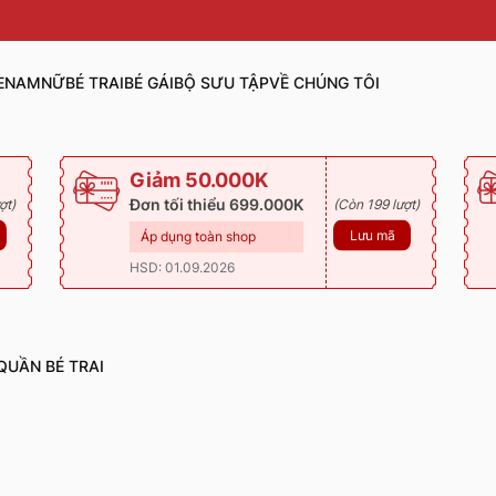
E
NAM
NỮ
BÉ TRAI
BÉ GÁI
BỘ SƯU TẬP
VỀ CHÚNG TÔI
Giảm 50.000K
Đơn tối thiểu 699.000K
ợt)
(Còn 199 lượt)
Lưu mã
Áp dụng toàn shop
HSD: 01.09.2026
QUẦN BÉ TRAI