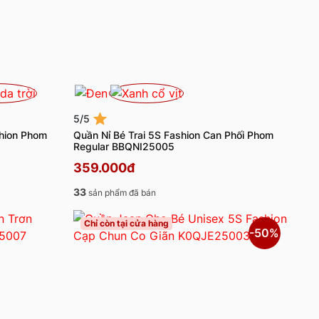
5/5
shion Phom
Quần Nỉ Bé Trai 5S Fashion Can Phối Phom
Regular BBQNI25005
359.000đ
33
sản phẩm đã bán
Chỉ còn tại cửa hàng
-50%