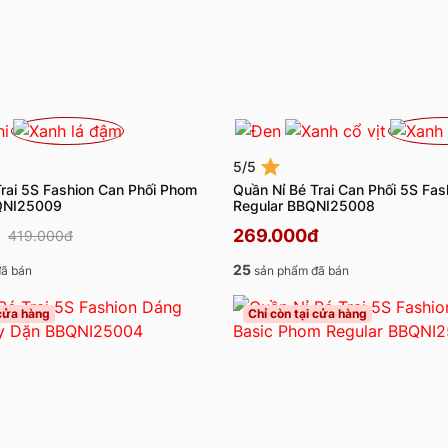
5/5
Trai 5S Fashion Can Phối Phom
Quần Nỉ Bé Trai Can Phối 5S Fa
QNI25009
Regular BBQNI25008
269.000đ
419.000đ
25
ã bán
sản phẩm đã bán
 cửa hàng
Chỉ còn tại cửa hàng