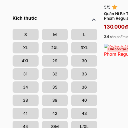
5/5
Quần Nỉ Bé T
Kích thước
Phom Regul
130.000đ
S
M
L
34
sản phẩm đ
XL
2XL
3XL
Chỉ còn tại
4XL
29
30
31
32
33
34
35
36
38
39
40
41
42
43
44
S/M
L/XL