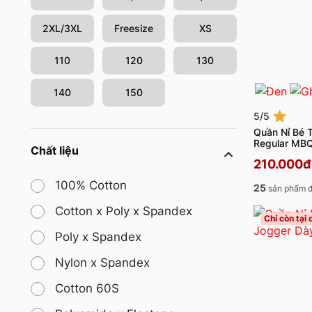
2XL/3XL
Freesize
XS
110
120
130
140
150
5/5
Quần Nỉ Bé 
Regular MB
Chất liệu
210.000đ
100% Cotton
25
sản phẩm đ
Cotton x Poly x Spandex
Chỉ còn tại
Poly x Spandex
Nylon x Spandex
Cotton 60S