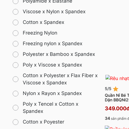
Polyamide x Elastane
Viscose x Nylon x Spandex
Cotton x Spandex
Freezing Nylon
Freezing nylon x Spandex
Polyester x Bamboo x Spandex
Poly x Viscose x Spandex
Cotton x Polyester x Flax Fiber x
Viscose x Spandex
5/5
Nylon x Rayon x Spandex
Quần Nỉ Bé 
Dặn BBQNI
Poly x Tencel x Cotton x
349.000
Spandex
34
sản phẩm đ
Cotton x Poyester