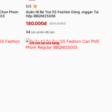
5/5
p Chun Phom
Quần Nỉ Bé Trai 5S Fashion Dáng Jogger Túi
103
Hộp BBQNI25006
180.000đ
359.000đ
34
sản phẩm đã bán
Chỉ còn tại cửa hàng