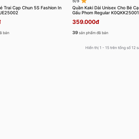
5/5
é Trai Cạp Chun 5S Fashion In
Quần Kaki Dài Unisex Cho Bé C
QJE25002
Gấu Phom Regular K0QKK2500
đ
359.000đ
39
ã bán
sản phẩm đã bán
Hiển thị 1 - 15 trên tổng số 12