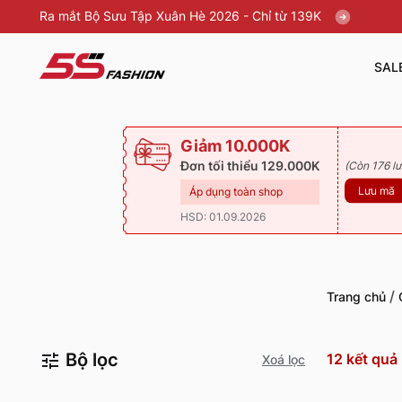
Ra mắt Bộ Sưu Tập Xuân Hè 2026 - Chỉ từ 139K
SAL
Giảm 10.000K
Đơn tối thiểu 129.000K
(Còn 176 lư
Lưu mã
Áp dụng toàn shop
HSD: 01.09.2026
/
Trang chủ
Bộ lọc
12
kết quả
Xoá lọc