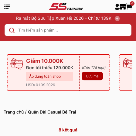
0
Ra mắt Bộ Sưu Tập Xuân Hè 2026 - Chỉ từ 139K
Giảm 10.000K
Đơn tối thiểu 129.000K
(Còn 175 lượt)
Lưu mã
Áp dụng toàn shop
HSD: 01.09.2026
/
Trang chủ
Quần Dài Casual Bé Trai
8
kết quả