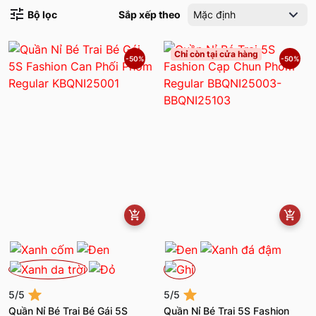
Bộ lọc
Sắp xếp theo
Mặc định
Chỉ còn tại cửa hàng
-50%
-50%
5/5
5/5
Quần Nỉ Bé Trai Bé Gái 5S
Quần Nỉ Bé Trai 5S Fashion