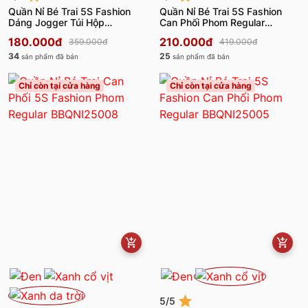
Quần Nỉ Bé Trai 5S Fashion
Quần Nỉ Bé Trai 5S Fashion
Dáng Jogger Túi Hộp
Can Phối Phom Regular
BBQNI25006
MBQNI25009
180.000đ
210.000đ
359.000đ
419.000đ
34
25
sản phẩm đã bán
sản phẩm đã bán
Chỉ còn tại cửa hàng
Chỉ còn tại cửa hàng
5/5