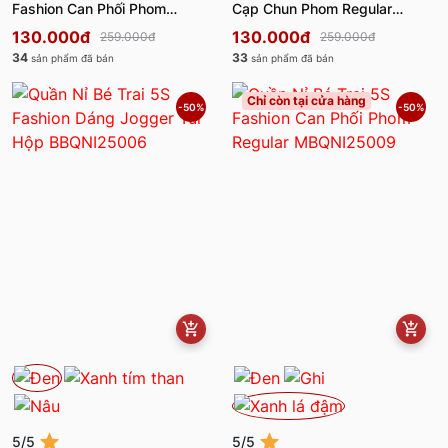
Fashion Can Phối Phom
Cạp Chun Phom Regular
Regular KBQNI25001
BBQNI25003-BBQNI25103
130.000đ
130.000đ
259.000đ
259.000đ
34
33
sản phẩm đã bán
sản phẩm đã bán
Chỉ còn tại cửa hàng
-50%
-50%
5/5
5/5