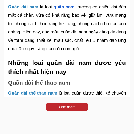
Quần dài nam
là loại
quần nam
thường có chiều dài đến
mắt cá chân, vừa có khả năng bảo vệ, giữ ấm, vừa mang
tới phong cách thời trang trẻ trung, phong cách cho các anh
chàng. Hiện nay, các mẫu quần dài nam ngày càng đa dạng
về form dáng, thiết kế, màu sắc, chất liệu… nhằm đáp ứng
nhu cầu ngày càng cao của nam giới.
Những loại quần dài nam được yêu
thích nhất hiện nay
Quần dài thể thao nam
Quần dài thể thao nam
là loại quần được thiết kế chuyên
dụng cho các hoạt động thể dục, thể thao. Hiện nay, quần
Xem thêm
dài thể thao nam thường có 2 kiểu dáng cơ bản bao gồm:
Quần Jogger nam
: Là mẫu quần được cải tiến từ mẫu
quần truyền thống với form dáng ôm khá sát cùng phần bo