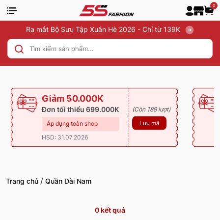
0
Ra mắt Bộ Sưu Tập Xuân Hè 2026 - Chỉ từ 139K
Giảm 50.000K
Đơn tối thiểu 699.000K
(Còn 189 lượt)
Lưu mã
Áp dụng toàn shop
HSD: 31.07.2026
/
Trang chủ
Quần Dài Nam
0
kết quả