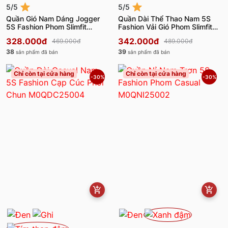
5/5
5/5
Quần Gió Nam Dáng Jogger
Quần Dài Thể Thao Nam 5S
5S Fashion Phom Slimfit
Fashion Vải Gió Phom Slimfit
MBQDT25002
MBQDT25001
328.000đ
342.000đ
469.000đ
489.000đ
38
39
sản phẩm đã bán
sản phẩm đã bán
Chỉ còn tại cửa hàng
Chỉ còn tại cửa hàng
-30%
-30%