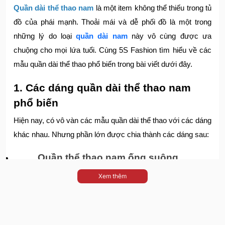
Quần dài thể thao nam
là một item không thể thiếu trong tủ
đồ của phái mạnh. Thoải mái và dễ phối đồ là một trong
những lý do loại
quần dài nam
này vô cùng được ưa
chuộng cho mọi lứa tuổi. Cùng 5S Fashion tìm hiểu về các
mẫu quần dài thể thao phổ biến trong bài viết dưới đây.
1. Các dáng quần dài thể thao nam
phổ biến
Hiện nay, có vô vàn các mẫu quần dài thể thao với các dáng
khác nhau. Nhưng phần lớn được chia thành các dáng sau:
Quần thể thao nam ống suông
Quần thể thao nam ống suông là dáng quần phổ biến và
Xem thêm
dành cho mọi lứa tuổi. Bởi dáng quần này vừa trẻ trung,
thoải mái, năng động, thích hợp mặc cho 4 mùa tuỳ theo
chất liệu. Không chỉ sử dụng trong các hoạt động thể thao,