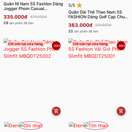
Quần Nỉ Nam 5S Fashion Dáng
5/5
Jogger Phom Casual
Quần Dài Thể Thao Nam 5S
MBQNI25020
335.000đ
FASHION Dáng Golf Cạp Chun
479.000đ
M0QDT25001
29
sản phẩm đã bán
363.000đ
519.000đ
22
sản phẩm đã bán
Chỉ còn tại cửa hàng
Chỉ còn tại cửa hàng
-30%
-30%