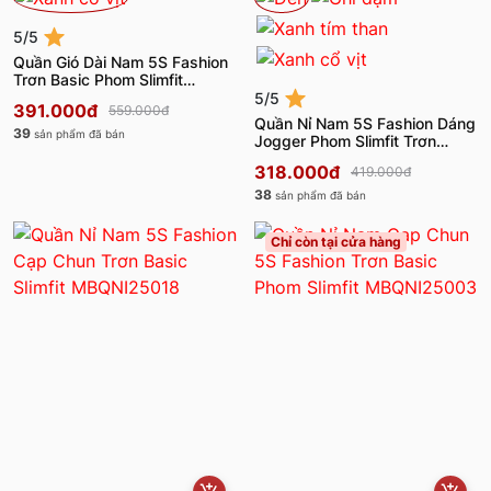
5/5
Quần Gió Dài Nam 5S Fashion
Trơn Basic Phom Slimfit
MBQDT25004
5/5
391.000đ
559.000đ
Quần Nỉ Nam 5S Fashion Dáng
39
sản phẩm đã bán
Jogger Phom Slimfit Trơn
MBQNI25027
318.000đ
419.000đ
38
sản phẩm đã bán
Chỉ còn tại cửa hàng