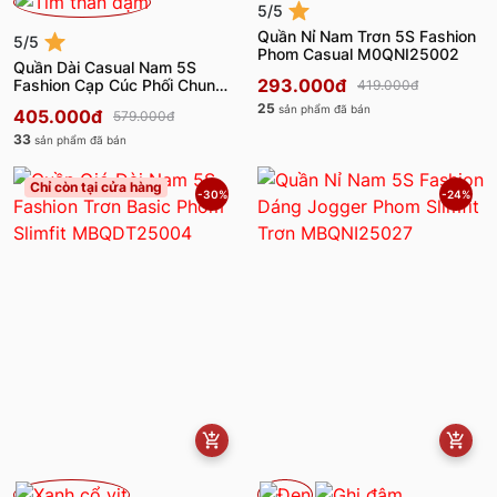
5/5
Quần Nỉ Nam Trơn 5S Fashion
5/5
Phom Casual M0QNI25002
Quần Dài Casual Nam 5S
293.000đ
Fashion Cạp Cúc Phối Chun
419.000đ
M0QDC25004
25
sản phẩm đã bán
405.000đ
579.000đ
33
sản phẩm đã bán
Chỉ còn tại cửa hàng
-30%
-24%