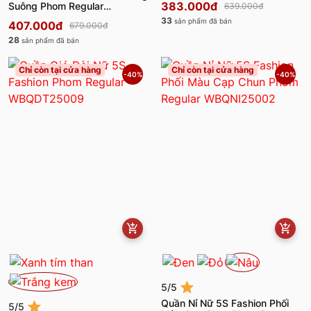
383.000đ
Suông Phom Regular
639.000đ
WBQDT25007
33
sản phẩm đã bán
407.000đ
679.000đ
28
sản phẩm đã bán
Chỉ còn tại cửa hàng
Chỉ còn tại cửa hàng
-40%
-40%
5/5
Quần Nỉ Nữ 5S Fashion Phối
5/5