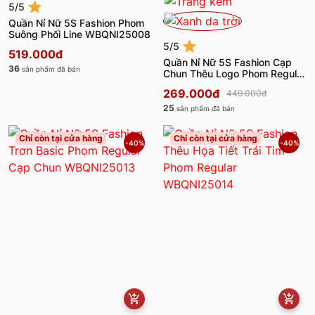
5/5
Quần Nỉ Nữ 5S Fashion Phom
Suông Phối Line WBQNI25008
5/5
519.000đ
Quần Nỉ Nữ 5S Fashion Cạp
36
sản phẩm đã bán
Chun Thêu Logo Phom Regular
WBQNI25001
269.000đ
449.000đ
25
sản phẩm đã bán
Chỉ còn tại cửa hàng
Chỉ còn tại cửa hàng
-40%
-40%