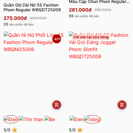
Màu Cạp Chun Phom Regular
Quần Gió Dài Nữ 5S Fashion
WBQNI25002
281.000đ
Phom Regular WBQDT25009
469.000đ
55
sản phẩm đã bán
275.000đ
459.000đ
25
sản phẩm đã bán
Chỉ còn tại cửa hàng
-40%
5/5
5/5