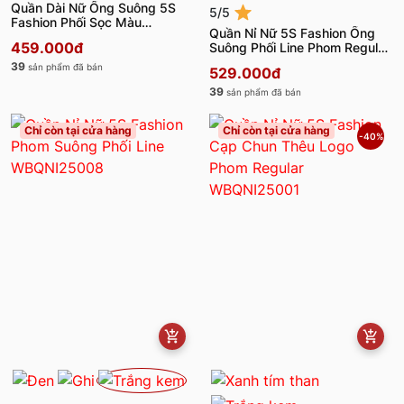
Quần Dài Nữ Ống Suông 5S
5/5
Fashion Phối Sọc Màu
Quần Nỉ Nữ 5S Fashion Ống
WBQDC25001
459.000đ
Suông Phối Line Phom Regular
WBQNI25005-WBQNI25105
39
sản phẩm đã bán
529.000đ
39
sản phẩm đã bán
Chỉ còn tại cửa hàng
Chỉ còn tại cửa hàng
-40%