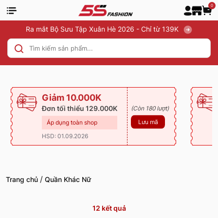
0
Ra mắt Bộ Sưu Tập Xuân Hè 2026 - Chỉ từ 139K
Giảm 10.000K
Đơn tối thiểu 129.000K
(Còn 180 lượt)
Lưu mã
Áp dụng toàn shop
HSD: 01.09.2026
/
Trang chủ
Quần Khác Nữ
12
kết quả