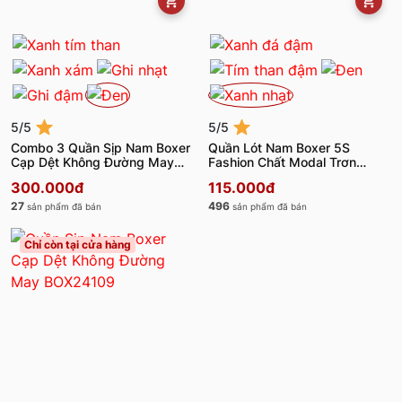
5/5
5/5
Combo 3 Quần Sịp Nam Boxer
Quần Lót Nam Boxer 5S
Cạp Dệt Không Đường May
Fashion Chất Modal Trơn
3C-Y0BOX24109
Basic BOX24003
300.000đ
115.000đ
27
496
sản phẩm đã bán
sản phẩm đã bán
Chỉ còn tại cửa hàng