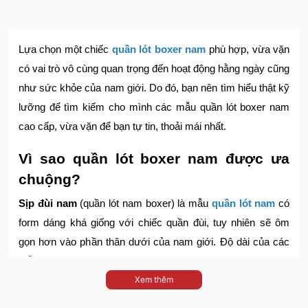
Lựa chọn một chiếc
quần lót boxer nam
phù hợp, vừa vặn
có vai trò vô cùng quan trọng đến hoạt động hằng ngày cũng
như sức khỏe của nam giới. Do đó, bạn nên tìm hiểu thật kỹ
lưỡng để tìm kiếm cho mình các mẫu quần lót boxer nam
cao cấp, vừa vặn để bạn tự tin, thoải mái nhất.
Vì sao quần lót boxer nam được ưa
chuộng?
Sịp đùi nam
(quần lót nam boxer) là mẫu
quần lót nam
có
form dáng khá giống với chiếc quần đùi, tuy nhiên sẽ ôm
gọn hơn vào phần thân dưới của nam giới. Độ dài của các
mẫu sịp đùi nam thường tới giữa đùi hoặc trên đầu gối, tùy
Xem thêm
thuộc vào sở thích của người mặc.