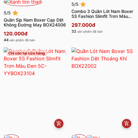
5/5
Combo 3 Quần Lót Nam Boxer
5/5
5S Fashion Slimfit Trơn Màu
Quần Sịp Nam Boxer Cạp Dệt
Đen 3C-YYBOX23104
297.000đ
Không Đường May BOX24006
32
sản phẩm đã bán
120.000đ
44
sản phẩm đã bán
Chỉ còn tại cửa hàng