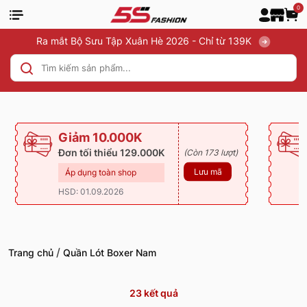
0
Ra mắt Bộ Sưu Tập Xuân Hè 2026 - Chỉ từ 139K
Giảm 10.000K
Đơn tối thiểu 129.000K
(Còn 173 lượt)
Lưu mã
Áp dụng toàn shop
HSD: 01.09.2026
/
Trang chủ
Quần Lót Boxer Nam
23
kết quả