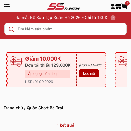
0
Ra mắt Bộ Sưu Tập Xuân Hè 2026 - Chỉ từ 139K
Giảm 10.000K
Đơn tối thiểu 129.000K
(Còn 180 lượt)
Lưu mã
Áp dụng toàn shop
HSD: 01.09.2026
/
Trang chủ
Quần Short Bé Trai
1
kết quả