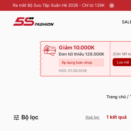
Ra mắt Bộ Sưu Tập Xuân Hè 2026 - Chỉ từ 139K
SAL
Giảm 10.000K
Đơn tối thiểu 129.000K
(Còn 181 lư
Lưu mã
Áp dụng toàn shop
HSD: 01.09.2026
/
Trang chủ
Bộ lọc
1
kết quả
Xoá lọc