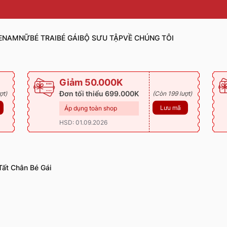
E
NAM
NỮ
BÉ TRAI
BÉ GÁI
BỘ SƯU TẬP
VỀ CHÚNG TÔI
Giảm 50.000K
Đơn tối thiểu 699.000K
ợt)
(Còn 199 lượt)
Lưu mã
Áp dụng toàn shop
HSD: 01.09.2026
Tất Chân Bé Gái