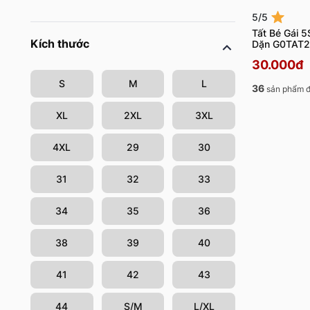
5/5
Tất Bé Gái 5
Kích thước
Dặn G0TAT
30.000đ
S
M
L
36
sản phẩm đ
XL
2XL
3XL
4XL
29
30
31
32
33
34
35
36
38
39
40
41
42
43
44
S/M
L/XL