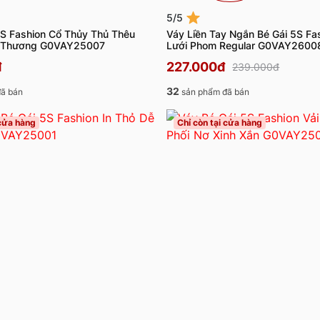
5/5
5S Fashion Cổ Thủy Thủ Thêu
Váy Liền Tay Ngắn Bé Gái 5S Fa
ễ Thương G0VAY25007
Lưới Phom Regular G0VAY2600
đ
227.000đ
239.000đ
32
ã bán
sản phẩm đã bán
 cửa hàng
Chỉ còn tại cửa hàng