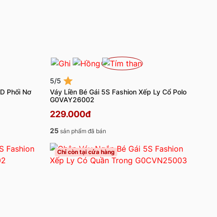
5/5
ED Phối Nơ
Váy Liền Bé Gái 5S Fashion Xếp Ly Cổ Polo
G0VAY26002
229.000đ
25
sản phẩm đã bán
Chỉ còn tại cửa hàng