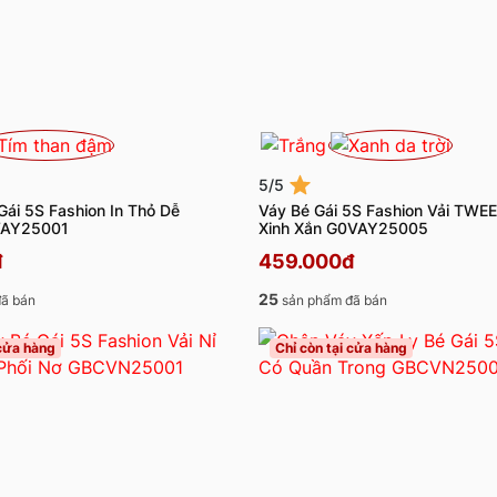
5/5
Gái 5S Fashion In Thỏ Dễ
Váy Bé Gái 5S Fashion Vải TWE
VAY25001
Xinh Xắn G0VAY25005
đ
459.000đ
25
ã bán
sản phẩm đã bán
 cửa hàng
Chỉ còn tại cửa hàng