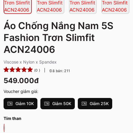
Áo Chống Nắng Nam 5S
Fashion Trơn Slimfit
ACN24006
Viscose x Nylon x Spandex
(0 )
Đã bán: 211
549.000đ
Voucher giảm giá:
Giảm 10K
Giảm 50K
Giảm 25K
Tím than