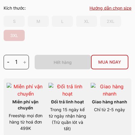
Kích thước:
Hướng dẫn chọn size
S
M
L
XL
2XL
3XL
-
1
+
MUA NGAY
Hết hàng
Miễn phí vận
Đổi trả linh hoạt
Giao hàng nhanh
chuyển
Trong 15 ngày kể
Chỉ từ 2-5 ngày
Freeship mọi đơn
từ ngày nhận hàng
hàng từ hoá đơn
(Trừ quần lót và
499K
tất)