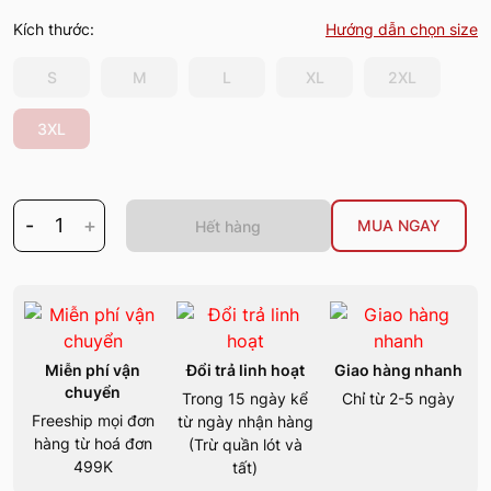
Kích thước:
Hướng dẫn chọn size
S
M
L
XL
2XL
3XL
-
1
+
MUA NGAY
Hết hàng
Miễn phí vận
Đổi trả linh hoạt
Giao hàng nhanh
chuyển
Trong 15 ngày kể
Chỉ từ 2-5 ngày
Freeship mọi đơn
từ ngày nhận hàng
hàng từ hoá đơn
(Trừ quần lót và
499K
tất)