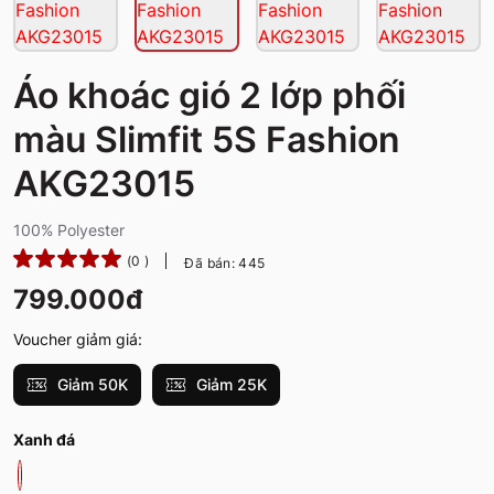
Áo khoác gió 2 lớp phối
màu Slimfit 5S Fashion
AKG23015
100% Polyester
(0 )
Đã bán: 445
799.000đ
Voucher giảm giá:
Giảm 50K
Giảm 25K
Xanh đá