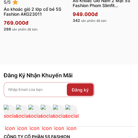
Áo Khoác Gió Nam 2 Mặt 5S
5/5
Fashion Phom Slimfit
Áo khoác gió 2 lớp cổ bẻ 5S
AKG24017
949.000đ
Fashion AKG23011
342
sản phẩm đã bán
769.000đ
288
sản phẩm đã bán
Đăng Ký Nhận Khuyến Mãi
Đăng ký
CÔNG TY CỔ PHẦN 5S FASHION