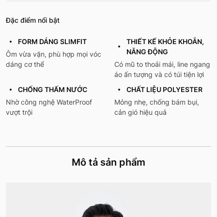
Đặc điểm nổi bật
FORM DÁNG SLIMFIT
THIẾT KẾ KHỎE KHOẮN,
NĂNG ĐỘNG
Ôm vừa vặn, phù hợp mọi vóc
dáng cơ thể
Có mũ to thoải mái, line ngang
áo ấn tượng và có túi tiện lợi
CHỐNG THẤM NƯỚC
CHẤT LIỆU POLYESTER
Nhờ công nghệ WaterProof
Mỏng nhẹ, chống bám bụi,
vượt trội
cản gió hiệu quả
Mô tả sản phẩm