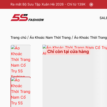
Ra mắt Bộ Sưu Tập Xuân Hè 2026 - Chỉ từ 139K
SAL
/
/
Trang chủ
Áo Khoác Nam Thời Trang
Áo Khoác Thời Tran
Chỉ còn tại cửa hàng