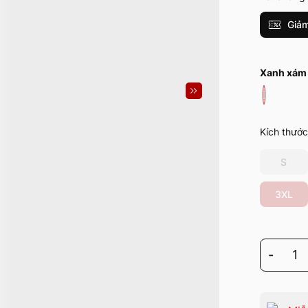
Giảm
Xanh xám
Kích thước
S
3XL
-
1