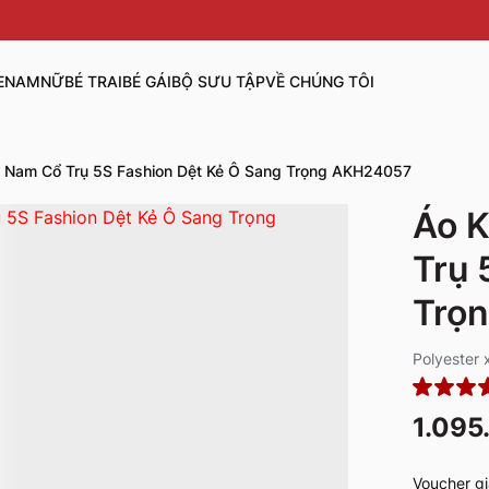
E
NAM
NỮ
BÉ TRAI
BÉ GÁI
BỘ SƯU TẬP
VỀ CHÚNG TÔI
g Nam Cổ Trụ 5S Fashion Dệt Kẻ Ô Sang Trọng AKH24057
Áo K
Trụ 
Trọ
Polyester
1.095
Voucher gi