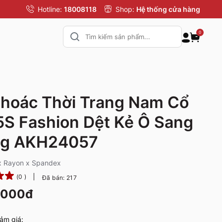
Hotline:
18008118
Shop:
Hệ thống cửa hàng
0
hoác Thời Trang Nam Cổ
5S Fashion Dệt Kẻ Ô Sang
ng AKH24057
 x Rayon x Spandex
(0 )
Đã bán: 217
.000đ
ảm giá: