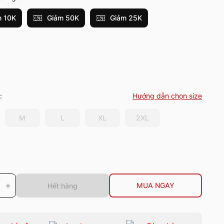
 10K
Giảm 50K
Giảm 25K
:
Hướng dẫn chọn size
M
L
XL
2XL
+
MUA NGAY
Hết hàng