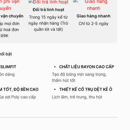
Đổi trả linh hoạt
 vận chuyển
Giao hàng nhanh
Trong 15 ngày kể từ
ngày nhận hàng (Trừ
ip mọi đơn
Chỉ từ 2-5 ngày
quần lót và tất)
ừ hoá đơn
499K
ổi bật
SLIMFIT
CHẤT LIỆU RAYON CAO CẤP
tôn dáng
Tạo độ bóng mịn sang trọng,
thấm hút tốt
M TỐT, ĐỘ BỀN CAO
THIẾT KẾ CỔ TRỤ DỆT KẺ Ô
a sợi Poly cao cấp
Lịch lãm, trẻ trung, thu hút