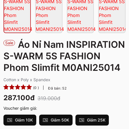
Áo Nỉ Nam INSPIRATION
Sale
S-WARM 5S FASHION
Phom Slimfit M0ANI25014
Cotton x Poly x Spandex
(0 )
Đã bán: 52
287.100đ
319.000đ
Voucher giảm giá:
Giảm 10K
Giảm 50K
Giảm 25K