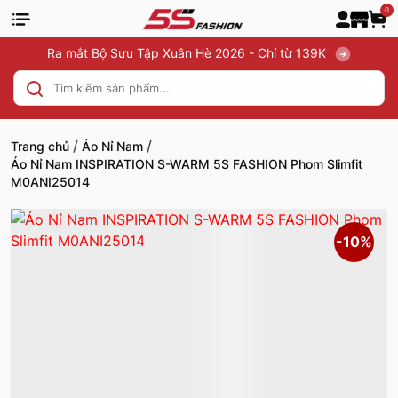
0
Ra mắt Bộ Sưu Tập Xuân Hè 2026 - Chỉ từ 139K
/
/
Trang chủ
Áo Nỉ Nam
Áo Nỉ Nam INSPIRATION S-WARM 5S FASHION Phom Slimfit
M0ANI25014
-10%