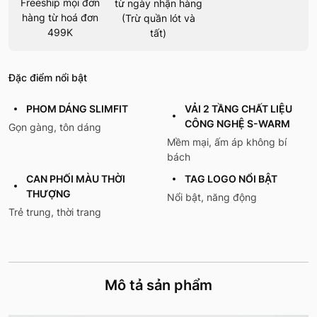
Freeship mọi đơn
từ ngày nhận hàng
hàng từ hoá đơn
(Trừ quần lót và
499K
tất)
Đặc điểm nổi bật
PHOM DÁNG SLIMFIT
VẢI 2 TẦNG CHẤT LIỆU
CÔNG NGHỆ S-WARM
Gọn gàng, tôn dáng
Mềm mại, ấm áp không bí
bách
CAN PHỐI MÀU THỜI
TAG LOGO NỔI BẬT
THƯỢNG
Nổi bật, năng động
Trẻ trung, thời trang
Mô tả sản phẩm