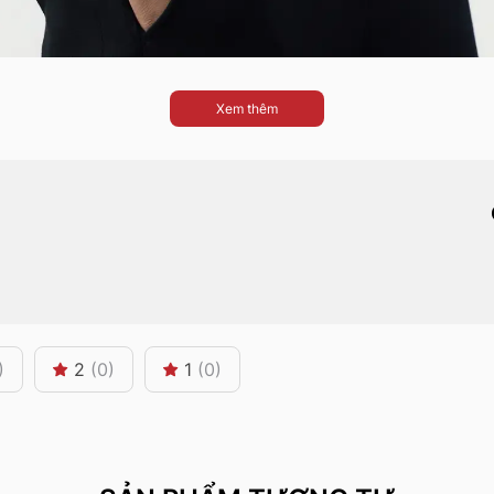
Xem thêm
)
2
(0)
1
(0)