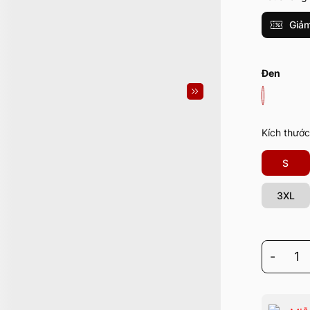
Giảm
Đen
Kích thước
S
3XL
-
1