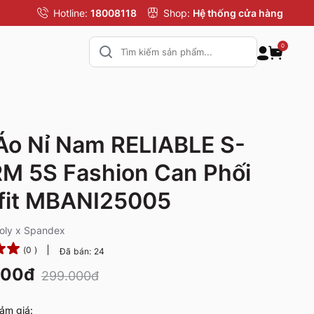
Hotline:
18008118
Shop:
Hệ thống cửa hàng
0
Áo Nỉ Nam RELIABLE S-
M 5S Fashion Can Phối
fit MBANI25005
Poly x Spandex
(0 )
Đã bán: 24
000đ
299.000đ
ảm giá: