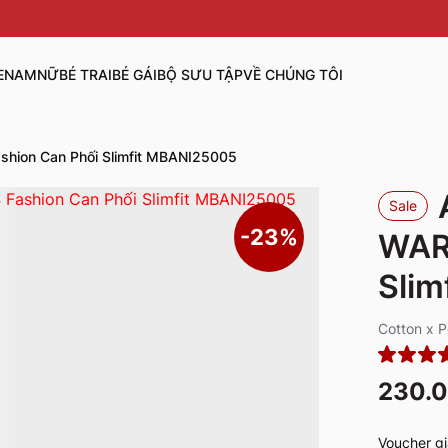
E
NAM
NỮ
BÉ TRAI
BÉ GÁI
BỘ SƯU TẬP
VỀ CHÚNG TÔI
hion Can Phối Slimfit MBANI25005
Sale
-23%
WAR
Slim
Cotton x 
230.
Voucher gi