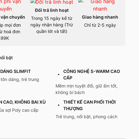
Đổi trả linh hoạt
 vận chuyển
Giao hàng nhanh
Trong 15 ngày kể từ
ngày nhận hàng (Trừ
ip mọi đơn
Chỉ từ 2-5 ngày
quần lót và tất)
ừ hoá đơn
499K
ổi bật
DÁNG SLIMFIT
CÔNG NGHỆ S-WARM CAO
CẤP
tôn dáng, trẻ trung
Mềm mịn tuyệt đối, giữ ấm tốt,
không bí bách
N CAO, KHÔNG BAI XÙ
THIẾT KẾ CAN PHỐI THỜI
THƯỢNG
a sợi Poly cao cấp
Trẻ trung, nổi bật, phong cách