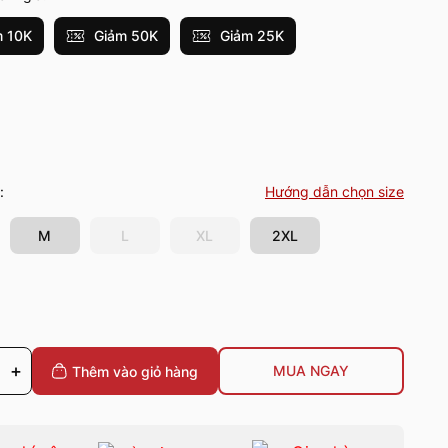
 10K
Giảm 50K
Giảm 25K
:
Hướng dẫn chọn size
M
L
XL
2XL
+
MUA NGAY
Thêm vào giỏ
hàng