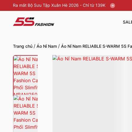
Ra mắt Bộ Sưu Tập Xuân Hè 2026 - Chỉ từ 139K
SAL
/
/
Trang chủ
Áo Nỉ Nam
Áo Nỉ Nam RELIABLE S-WARM 5S Fas