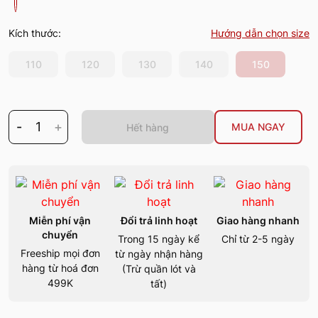
Kích thước:
Hướng dẫn chọn size
110
120
130
140
150
-
1
+
MUA NGAY
Hết hàng
Miễn phí vận
Đổi trả linh hoạt
Giao hàng nhanh
chuyển
Trong 15 ngày kể
Chỉ từ 2-5 ngày
Freeship mọi đơn
từ ngày nhận hàng
hàng từ hoá đơn
(Trừ quần lót và
499K
tất)