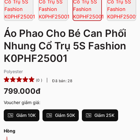
Áo Phao Cho Bé Can Phối
Nhung Cổ Trụ 5S Fashion
K0PHF25001
Polyester
(0 )
Đã bán: 28
799.000đ
Voucher giảm giá:
Giảm 10K
Giảm 50K
Giảm 25K
Hồng