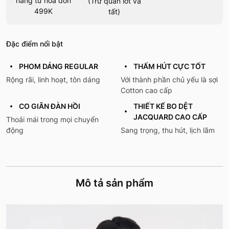
hàng từ hoá đơn
(Trừ quần lót và
499K
tất)
Đặc điểm nổi bật
PHOM DÁNG REGULAR
THẤM HÚT CỰC TỐT
Rộng rãi, linh hoạt, tôn dáng
Với thành phần chủ yếu là sợi
Cotton cao cấp
CO GIÃN ĐÀN HỒI
THIẾT KẾ BO DỆT
JACQUARD CAO CẤP
Thoải mái trong mọi chuyển
động
Sang trọng, thu hút, lịch lãm
Mô tả sản phẩm