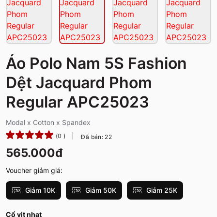
Áo Polo Nam 5S Fashion
Dệt Jacquard Phom
Regular APC25023
Modal x Cotton x Spandex
(0 )
Đã bán: 22
565.000đ
Voucher giảm giá:
Giảm 10K
Giảm 50K
Giảm 25K
Cổ vịt nhạt