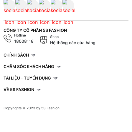
CÔNG TY CỔ PHẦN 5S FASHION
Hotline
Shop
18008118
Hệ thống các cửa hàng
CHÍNH SÁCH
CHĂM SÓC KHÁCH HÀNG
TÀI LIỆU - TUYỂN DỤNG
VỀ 5S FASHION
Copyrights © 2023 by 5S Fashion.
Mã số doanh nghiệp: 1001256327. Giấy chứng nhận đăng ký doanh nghiệp
do Sở Kế Hoạch và Đầu Tư Tỉnh Thái Bình cấp lần đầu ngày 30/11/2022.
Áo Polo Nam 5S Fashion Dệt
Thêm vào giỏ hàng
Jacquard Phom Regular APC25023