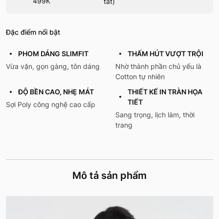
499K
tất)
Đặc điểm nổi bật
PHOM DÁNG SLIMFIT
THẤM HÚT VƯỢT TRỘI
Vừa vặn, gọn gàng, tôn dáng
Nhờ thành phần chủ yếu là
Cotton tự nhiên
ĐỘ BỀN CAO, NHẸ MÁT
THIẾT KẾ IN TRÀN HỌA
TIẾT
Sợi Poly công nghệ cao cấp
Sang trọng, lịch làm, thời
trang
Mô tả sản phẩm