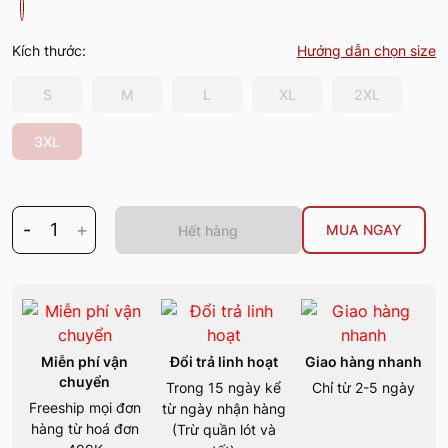
Kích thước:
Hướng dẫn chọn size
S
M
L
XL
2XL
3XL
-
1
+
MUA NGAY
Hết hàng
Miễn phí vận
Đổi trả linh hoạt
Giao hàng nhanh
chuyển
Trong 15 ngày kể
Chỉ từ 2-5 ngày
Freeship mọi đơn
từ ngày nhận hàng
hàng từ hoá đơn
(Trừ quần lót và