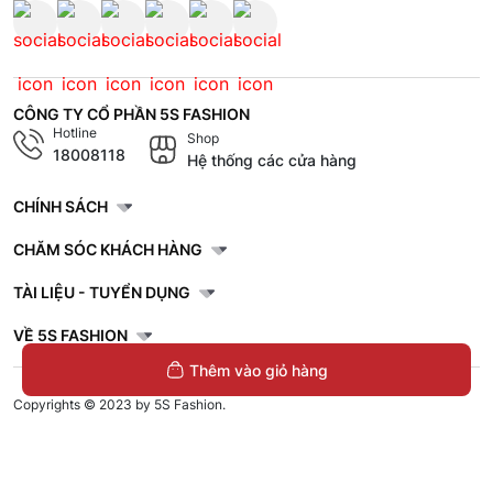
CÔNG TY CỔ PHẦN 5S FASHION
Hotline
Shop
18008118
Hệ thống các cửa hàng
CHÍNH SÁCH
CHĂM SÓC KHÁCH HÀNG
TÀI LIỆU - TUYỂN DỤNG
VỀ 5S FASHION
Thêm vào giỏ hàng
Copyrights © 2023 by 5S Fashion.
Mã số doanh nghiệp: 1001256327. Giấy chứng nhận đăng ký doanh nghiệp
do Sở Kế Hoạch và Đầu Tư Tỉnh Thái Bình cấp lần đầu ngày 30/11/2022.
Áo Polo Nam Họa Tiết Hình Học 5S
Fashion Slimfit APC25076