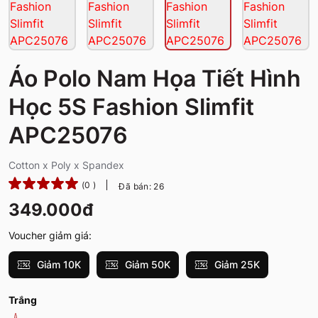
Áo Polo Nam Họa Tiết Hình
Học 5S Fashion Slimfit
APC25076
Cotton x Poly x Spandex
(0 )
Đã bán: 26
349.000đ
Voucher giảm giá:
Giảm 10K
Giảm 50K
Giảm 25K
Trắng