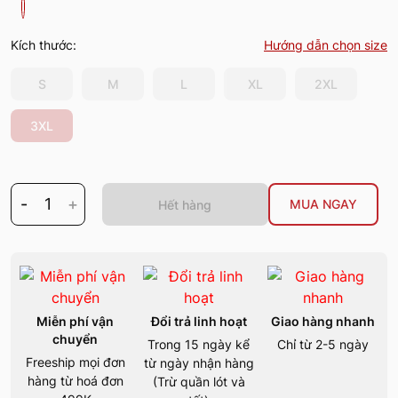
Kích thước:
Hướng dẫn chọn size
S
M
L
XL
2XL
3XL
-
1
+
MUA NGAY
Hết hàng
Miễn phí vận
Đổi trả linh hoạt
Giao hàng nhanh
chuyển
Trong 15 ngày kể
Chỉ từ 2-5 ngày
Freeship mọi đơn
từ ngày nhận hàng
hàng từ hoá đơn
(Trừ quần lót và