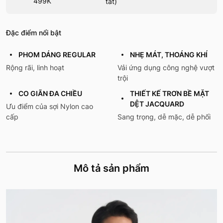
499K
tất)
Đặc điểm nổi bật
PHOM DÁNG REGULAR
NHẸ MÁT, THOÁNG KHÍ
Rộng rãi, linh hoạt
Vải ứng dụng công nghệ vượt
trội
CO GIÃN ĐA CHIỀU
THIẾT KẾ TRƠN BỀ MẶT
DỆT JACQUARD
Ưu điểm của sợi Nylon cao
cấp
Sang trọng, dễ mặc, dễ phối
Mô tả sản phẩm