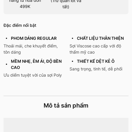
hàng từ hoá đơn
(Trừ quần lót và
499K
tất)
Đặc điểm nổi bật
PHOM DÁNG REGULAR
CHẤT LIỆU THÂN THIỆN
Thoải mái, che khuyết điểm,
Sợi Viscose cao cấp với độ
tôn dáng
thẩm mỹ cao
MỀM NHẸ, ÊM ÁI, ĐỘ BỀN
THIẾT KẾ DỆT KẺ Ô
CAO
Sang trọng, tinh tế, dễ phối
Ưu diểm tuyệt vời của sợi Poly
Mô tả sản phẩm