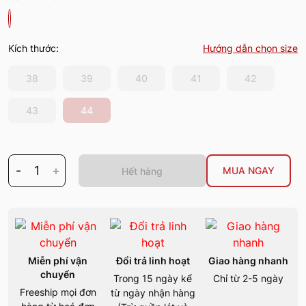
Kích thước:
Hướng dẫn chọn size
38
39
40
41
42
43
44
-
1
+
MUA NGAY
Hết hàng
Miễn phí vận
Đổi trả linh hoạt
Giao hàng nhanh
chuyển
Trong 15 ngày kể
Chỉ từ 2-5 ngày
Freeship mọi đơn
từ ngày nhận hàng