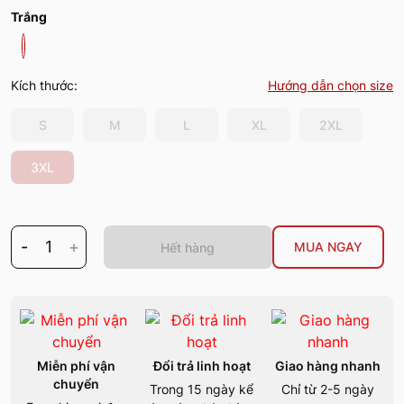
Trắng
Kích thước:
Hướng dẫn chọn size
S
M
L
XL
2XL
3XL
-
1
+
MUA NGAY
Hết hàng
Miễn phí vận
Đổi trả linh hoạt
Giao hàng nhanh
chuyển
Trong 15 ngày kể
Chỉ từ 2-5 ngày