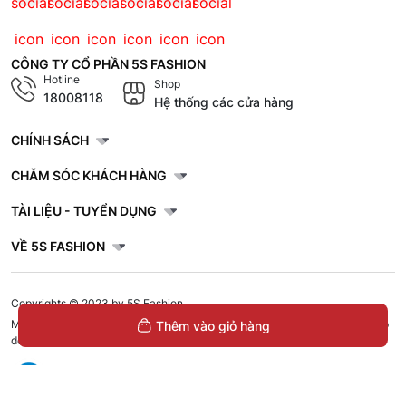
CÔNG TY CỔ PHẦN 5S FASHION
Hotline
Shop
18008118
Hệ thống các cửa hàng
CHÍNH SÁCH
CHĂM SÓC KHÁCH HÀNG
TÀI LIỆU - TUYỂN DỤNG
VỀ 5S FASHION
Copyrights © 2023 by 5S Fashion.
Mã số doanh nghiệp: 1001256327. Giấy chứng nhận đăng ký doanh nghiệp
Thêm vào giỏ hàng
do Sở Kế Hoạch và Đầu Tư Tỉnh Thái Bình cấp lần đầu ngày 30/11/2022.
Áo Thun Nam Dài Tay 5S Fashion Tay