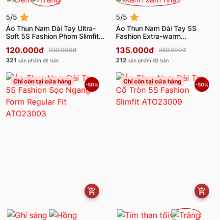
5/5
5/5
Áo Thun Nam Dài Tay Ultra-
Áo Thun Nam Dài Tay 5S
Soft 5S Fashion Phom Slimfit
Fashion Extra-warm
ATH24014
ATH24006
120.000đ
135.000đ
239.000đ
269.000đ
321
212
sản phẩm đã bán
sản phẩm đã bán
Chỉ còn tại cửa hàng
Chỉ còn tại cửa hàng
-50%
-50%