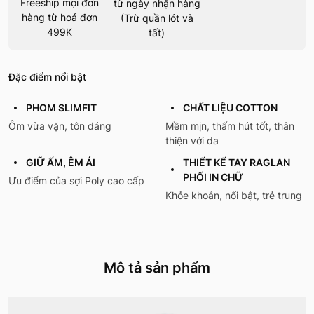
Freeship mọi đơn
từ ngày nhận hàng
hàng từ hoá đơn
(Trừ quần lót và
499K
tất)
Đặc điểm nổi bật
PHOM SLIMFIT
CHẤT LIỆU COTTON
Ôm vừa vặn, tôn dáng
Mềm mịn, thấm hút tốt, thân
thiện với da
GIỮ ẤM, ÊM ÁI
THIẾT KẾ TAY RAGLAN
PHỐI IN CHỮ
Ưu điểm của sợi Poly cao cấp
Khỏe khoắn, nổi bật, trẻ trung
Mô tả sản phẩm