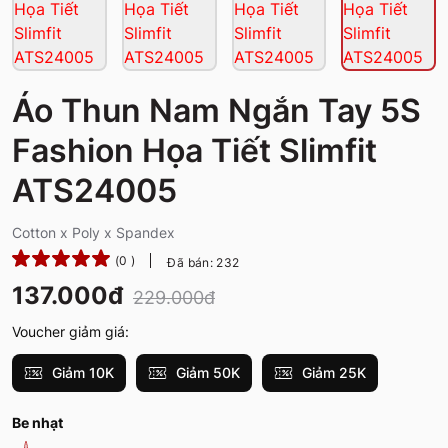
Áo Thun Nam Ngắn Tay 5S
Fashion Họa Tiết Slimfit
ATS24005
Cotton x Poly x Spandex
(0 )
Đã bán: 232
137.000đ
229.000đ
Voucher giảm giá:
Giảm 10K
Giảm 50K
Giảm 25K
Be nhạt