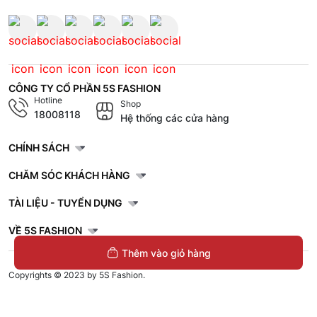
CÔNG TY CỔ PHẦN 5S FASHION
Hotline
Shop
18008118
Hệ thống các cửa hàng
CHÍNH SÁCH
CHĂM SÓC KHÁCH HÀNG
TÀI LIỆU - TUYỂN DỤNG
VỀ 5S FASHION
Thêm vào giỏ hàng
Copyrights © 2023 by 5S Fashion.
Mã số doanh nghiệp: 1001256327. Giấy chứng nhận đăng ký doanh nghiệp
do Sở Kế Hoạch và Đầu Tư Tỉnh Thái Bình cấp lần đầu ngày 30/11/2022.
Áo Thun Nam Ngắn Tay 5S Fashion