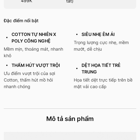
499K
tất)
Đặc điểm nổi bật
COTTON TỰ NHIÊN X
SIÊU NHẸ ÊM ÁI
POLY CÔNG NGHỆ
Trọng lượng cực nhẹ, mềm
Mềm mịn, thoáng mát, nhanh
mướt, dễ chịu
khô
THẤM HÚT VƯỢT TRỘI
DỆT HỌA TIẾT TRẺ
TRUNG
Ưu điểm vượt trội của sợi
Cotton, thấm hút mồ hôi
Họa tiết dệt trực tiếp trên bề
nhanh chóng
mặt vải cao cấp
Mô tả sản phẩm