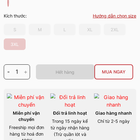
Kích thước:
Hướng dẫn chọn size
S
M
L
XL
2XL
3XL
-
1
+
MUA NGAY
Hết hàng
Miễn phí vận
Đổi trả linh hoạt
Giao hàng nhanh
chuyển
Trong 15 ngày kể
Chỉ từ 2-5 ngày
Freeship mọi đơn
từ ngày nhận hàng
hàng từ hoá đơn
(Trừ quần lót và