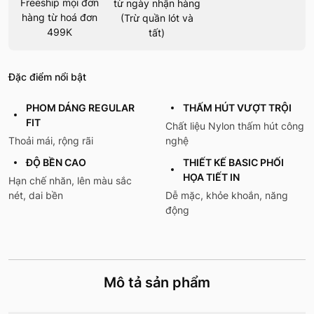
Freeship mọi đơn
từ ngày nhận hàng
hàng từ hoá đơn
(Trừ quần lót và
499K
tất)
Đặc điểm nổi bật
PHOM DÁNG REGULAR
THẤM HÚT VƯỢT TRỘI
FIT
Chất liệu Nylon thấm hút công
Thoải mái, rộng rãi
nghệ
ĐỘ BỀN CAO
THIẾT KẾ BASIC PHỐI
HỌA TIẾT IN
Hạn chế nhăn, lên màu sắc
nét, dai bền
Dễ mặc, khỏe khoắn, năng
động
Mô tả sản phẩm