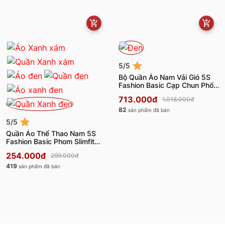
5/5
Bộ Quần Áo Nam Vải Gió 5S
Fashion Basic Cạp Chun Phối
Cúc BOG23001
713.000đ
1.018.000đ
82
sản phẩm đã bán
5/5
Quần Áo Thể Thao Nam 5S
Fashion Basic Phom Slimfit
BATS24007-BQST24007
254.000đ
299.000đ
419
sản phẩm đã bán