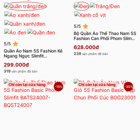
5/5
Bộ Quần Áo Thể Thao Nam 5S
Fashion Can Phối Phom Slimfit
BAPC24005-BQST24005
5/5
628.000đ
Quần Áo Nam 5S Fashion Kẻ
239
sản phẩm đã bán
Ngang Ngực Slimfit
BAPC24004-BQST24004
299.000đ
319
sản phẩm đã bán
Chỉ còn tại cửa hàng
Chỉ còn tại cửa hàng
-15%
-30%