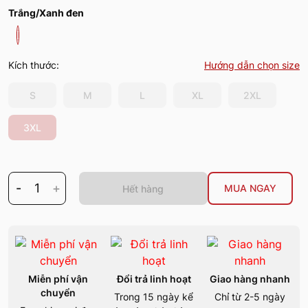
Trắng/Xanh đen
Kích thước:
Hướng dẫn chọn size
S
M
L
XL
2XL
3XL
-
1
+
MUA NGAY
Hết hàng
Miễn phí vận
Đổi trả linh hoạt
Giao hàng nhanh
chuyển
Trong 15 ngày kể
Chỉ từ 2-5 ngày