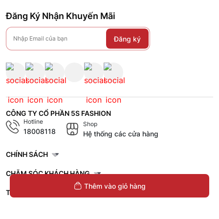
Đăng Ký Nhận Khuyến Mãi
Đăng ký
CÔNG TY CỔ PHẦN 5S FASHION
Hotline
Shop
18008118
Hệ thống các cửa hàng
CHÍNH SÁCH
CHĂM SÓC KHÁCH HÀNG
Thêm vào giỏ hàng
TÀI LIỆU - TUYỂN DỤNG
VỀ 5S FASHION