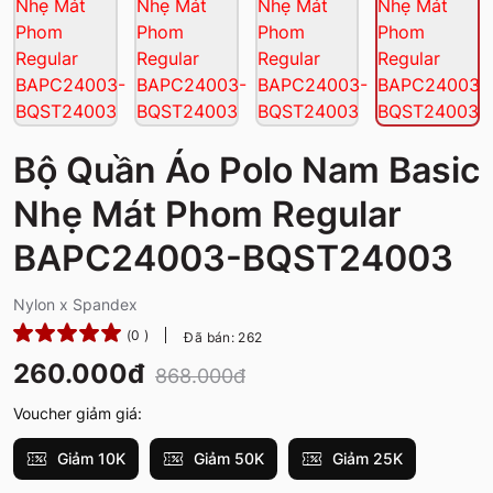
Bộ Quần Áo Polo Nam Basic
Nhẹ Mát Phom Regular
BAPC24003-BQST24003
Nylon x Spandex
(0 )
Đã bán: 262
260.000đ
868.000đ
Voucher giảm giá:
Giảm 10K
Giảm 50K
Giảm 25K