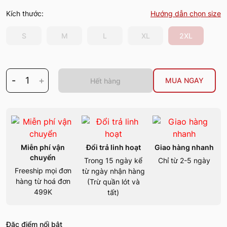
Kích thước:
Hướng dẫn chọn size
S
M
L
XL
2XL
-
1
+
MUA NGAY
Hết hàng
Miễn phí vận
Đổi trả linh hoạt
Giao hàng nhanh
chuyển
Trong 15 ngày kể
Chỉ từ 2-5 ngày
Freeship mọi đơn
từ ngày nhận hàng
hàng từ hoá đơn
(Trừ quần lót và
499K
tất)
Đặc điểm nổi bật