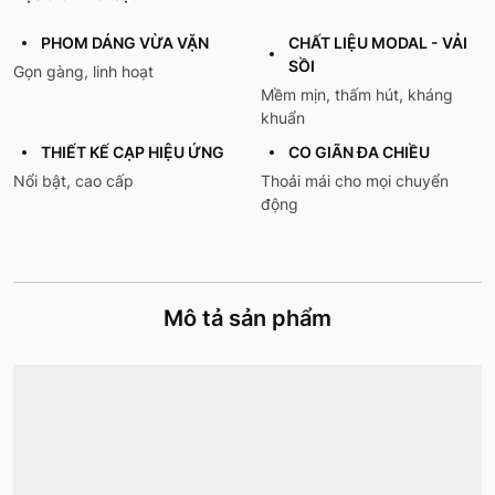
PHOM DÁNG VỪA VẶN
CHẤT LIỆU MODAL - VẢI
SỒI
Gọn gàng, linh hoạt
Mềm mịn, thấm hút, kháng
khuẩn
THIẾT KẾ CẠP HIỆU ỨNG
CO GIÃN ĐA CHIỀU
Nổi bật, cao cấp
Thoải mái cho mọi chuyển
động
Mô tả sản phẩm