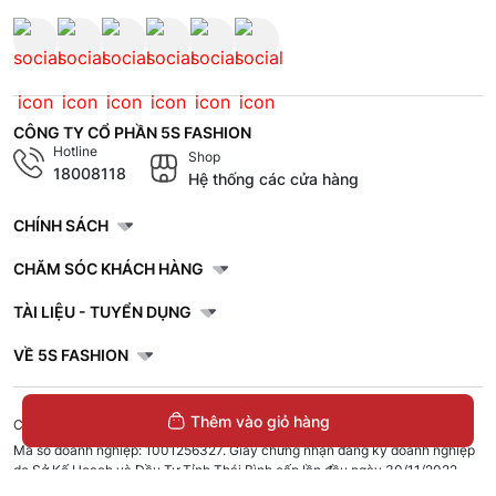
CÔNG TY CỔ PHẦN 5S FASHION
Hotline
Shop
18008118
Hệ thống các cửa hàng
CHÍNH SÁCH
CHĂM SÓC KHÁCH HÀNG
TÀI LIỆU - TUYỂN DỤNG
VỀ 5S FASHION
Thêm vào giỏ hàng
Copyrights © 2023 by 5S Fashion.
Mã số doanh nghiệp: 1001256327. Giấy chứng nhận đăng ký doanh nghiệp
do Sở Kế Hoạch và Đầu Tư Tỉnh Thái Bình cấp lần đầu ngày 30/11/2022.