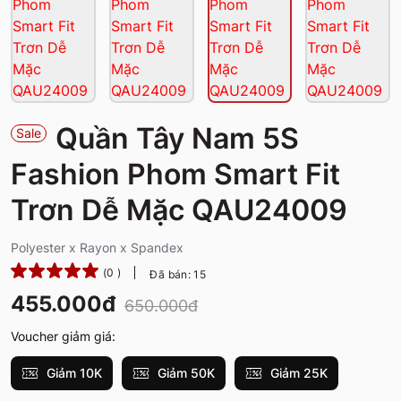
Quần Tây Nam 5S
Sale
Fashion Phom Smart Fit
Trơn Dễ Mặc QAU24009
Polyester x Rayon x Spandex
(0 )
Đã bán: 15
455.000đ
650.000đ
Voucher giảm giá:
Giảm 10K
Giảm 50K
Giảm 25K