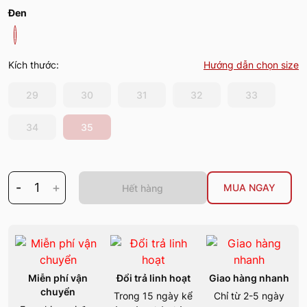
Đen
Kích thước:
Hướng dẫn chọn size
29
30
31
32
33
34
35
-
1
+
MUA NGAY
Hết hàng
Miễn phí vận
Đổi trả linh hoạt
Giao hàng nhanh
chuyển
Trong 15 ngày kể
Chỉ từ 2-5 ngày