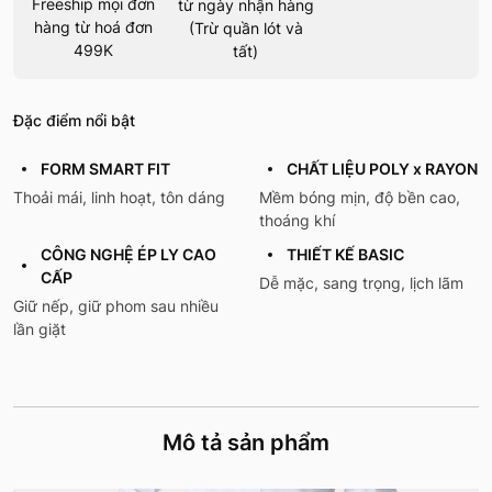
Freeship mọi đơn
từ ngày nhận hàng
hàng từ hoá đơn
(Trừ quần lót và
499K
tất)
Đặc điểm nổi bật
FORM SMART FIT
CHẤT LIỆU POLY x RAYON
Thoải mái, linh hoạt, tôn dáng
Mềm bóng mịn, độ bền cao,
thoáng khí
CÔNG NGHỆ ÉP LY CAO
THIẾT KẾ BASIC
CẤP
Dễ mặc, sang trọng, lịch lãm
Giữ nếp, giữ phom sau nhiều
lần giặt
Mô tả sản phẩm