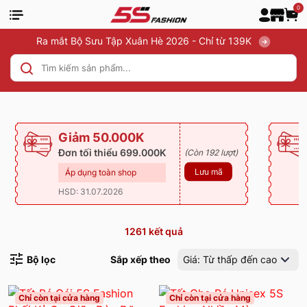
0
Ra mắt Bộ Sưu Tập Xuân Hè 2026 - Chỉ từ 139K
Giảm 50.000K
Đơn tối thiểu 699.000K
(Còn 192 lượt)
Lưu mã
Áp dụng toàn shop
HSD: 31.07.2026
1261
kết quả
Bộ lọc
Sắp xếp theo
Giá: Từ thấp đến cao
Chỉ còn tại cửa hàng
Chỉ còn tại cửa hàng