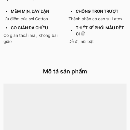
MỀM MỊN, DÀY DẶN
CHỐNG TRƠN TRƯỢT
Ưu điểm của sợi Cotton
Thành phần có cao su Latex
CO GIÃN ĐA CHIỀU
THIẾT KẾ PHỐI MÀU DỆT
CHỮ
Co giãn thoải mái, không bai
gião
Dễ đi, nổi bật
Mô tả sản phẩm