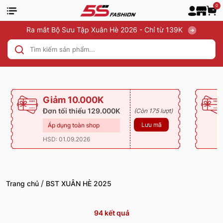
0
Ra mắt Bộ Sưu Tập Xuân Hè 2026 - Chỉ từ 139K
Giảm 10.000K
Đơn tối thiểu 129.000K
(Còn 175 lượt)
Lưu mã
Áp dụng toàn shop
HSD: 01.09.2026
/
Trang chủ
BST XUÂN HÈ 2025
94
kết quả