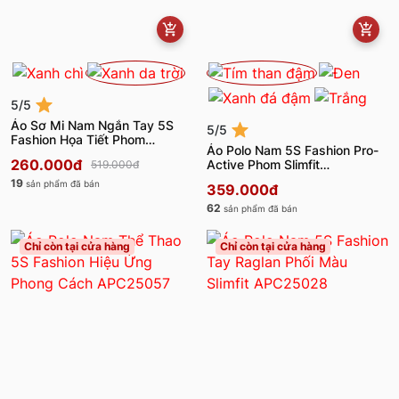
5/5
Áo Sơ Mi Nam Ngắn Tay 5S
5/5
Fashion Họa Tiết Phom
Áo Polo Nam 5S Fashion Pro-
Regular ASC25049
260.000đ
Active Phom Slimfit
519.000đ
APC25035
19
sản phẩm đã bán
359.000đ
62
sản phẩm đã bán
Chỉ còn tại cửa hàng
Chỉ còn tại cửa hàng