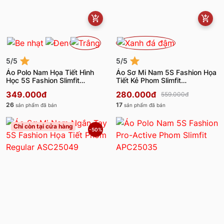
5/5
5/5
Áo Polo Nam Họa Tiết Hình
Áo Sơ Mi Nam 5S Fashion Họa
Học 5S Fashion Slimfit
Tiết Kẻ Phom Slimfit
APC25076
ASC25057
349.000đ
280.000đ
559.000đ
26
17
sản phẩm đã bán
sản phẩm đã bán
Chỉ còn tại cửa hàng
-50%