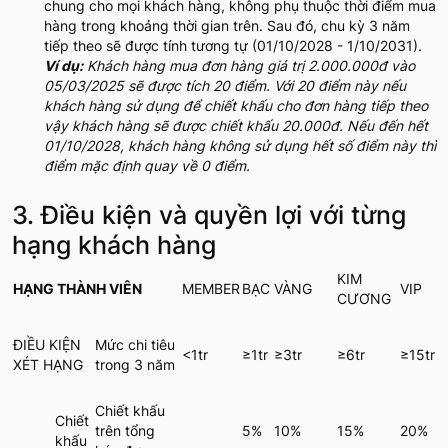
chung cho mọi khách hàng, không phụ thuộc thời điểm mua
hàng trong khoảng thời gian trên. Sau đó, chu kỳ 3 năm
tiếp theo sẽ được tính tương tự (01/10/2028 - 1/10/2031).
Ví dụ:
Khách hàng mua đơn hàng giá trị 2.000.000đ vào
05/03/2025 sẽ được tích 20 điểm. Với 20 điểm này nếu
khách hàng sử dụng để chiết khấu cho đơn hàng tiếp theo
vậy khách hàng sẽ được chiết khấu 20.000đ. Nếu đến hết
01/10/2028, khách hàng không sử dụng hết số điểm này thì
điểm mặc định quay về 0 điểm.
3. Điều kiện và quyền lợi với từng
hạng khách hàng
KIM
HẠNG THÀNH VIÊN
MEMBER
BẠC
VÀNG
VIP
CƯƠNG
ĐIỀU KIỆN
Mức chi tiêu
<1tr
≥1tr
≥3tr
≥6tr
≥15tr
XÉT HẠNG
trong 3 năm
Chiết khấu
Chiết
trên tổng
5%
10%
15%
20%
khấu