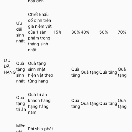
hóa đơn
Chiết khấu
cố định trên
Ưu
giá niêm yết
đãi
của 1 sản
15%
30%
40%
50%
70%
sinh
phẩm trong
nhật
tháng sinh
nhật
ƯU
Quà
Quà tặng
ĐÃI
tặng
sinh nhật
Quà
Quà
HẠNG
Quà tặng
Quà tặng
sinh
hiện vật theo
tặng
tặng
nhật
từng hạng
Quà tri ân
Quà
khách hàng
Quà
Quà
tặng
Quà tặng
Quà tặng
hạng hằng
tặng
tặng
tri ân
năm
Miễn
Phí ship phát
phí