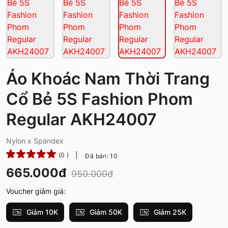
Áo Khoác Nam Thời Trang
Cổ Bẻ 5S Fashion Phom
Regular AKH24007
Nylon x Spandex
(0 )
Đã bán: 10
665.000đ
950.000đ
Voucher giảm giá:
Giảm 10K
Giảm 50K
Giảm 25K