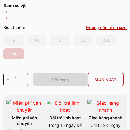
Xanh cổ vịt
Kích thước:
Hướng dẫn chọn size
S
M
L
XL
2XL
3XL
-
1
+
MUA NGAY
Hết hàng
Miễn phí vận
Đổi trả linh hoạt
Giao hàng nhanh
chuyển
Trong 15 ngày kể
Chỉ từ 2-5 ngày