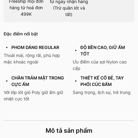
Freeship mọi đơn
từ ngày nhận hàng
hàng từ hoá đơn
(Trừ quần lót và
499K
tất)
Đặc điểm nổi bật
PHOM DÁNG REGULAR
ĐỘ BỀN CAO, GIỮ ẤM
TỐT
Thoải mái, rộng rãi, phù hợp
mặc khoác ngoài
Ưu điểm của sợi Nylon cao
cấp
CHẦN TRÁM MẶT TRONG
THIẾT KẾ CỔ BẺ, TAY
CỰC ẤM
PHỐI CÚC BẤM
Với lớp lót gió Poly giữ ấm giữ
Sang trọng, lịch sự, trẻ trung
nhiệt cực tốt
Mô tả sản phẩm