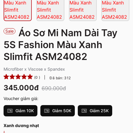
Áo Sơ Mi Nam Dài Tay
Sale
5S Fashion Màu Xanh
Slimfit ASM24082
Microfiber x Viscose x Spandex
(0 )
Đã bán: 312
345.000đ
690.000đ
Voucher giảm giá:
Giảm 10K
Giảm 50K
Giảm 25K
Xanh dương nhạt