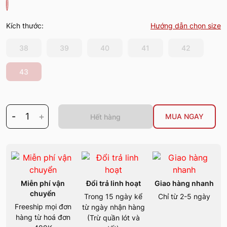
Kích thước:
Hướng dẫn chọn size
38
39
40
41
42
43
-
1
+
MUA NGAY
Hết hàng
Miễn phí vận
Đổi trả linh hoạt
Giao hàng nhanh
chuyển
Trong 15 ngày kể
Chỉ từ 2-5 ngày
Freeship mọi đơn
từ ngày nhận hàng
hàng từ hoá đơn
(Trừ quần lót và