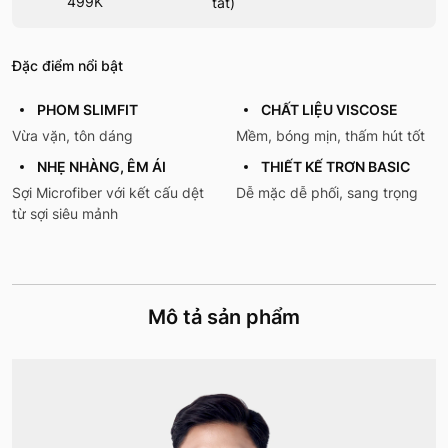
499K
tất)
Đặc điểm nổi bật
PHOM SLIMFIT
CHẤT LIỆU VISCOSE
Vừa vặn, tôn dáng
Mềm, bóng mịn, thấm hút tốt
NHẸ NHÀNG, ÊM ÁI
THIẾT KẾ TRƠN BASIC
Sợi Microfiber với kết cấu dệt
Dễ mặc dễ phối, sang trọng
từ sợi siêu mảnh
Mô tả sản phẩm