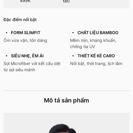
499K
tất)
Đặc điểm nổi bật
FORM SLIMFIT
CHẤT LIỆU BAMBOO
Ôm vừa vặn, tôn dáng
Mềm mịn, kháng khuẩn,
chống tia UV
SIÊU NHẸ, ÊM ÁI
THIẾT KẾ KẺ CARO
Sợi Microfiber với kết cấu dệt
Nổi bật, thời trang, lịch lãm
từ sợi siêu mảnh
Mô tả sản phẩm