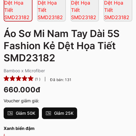
Áo Sơ Mi Nam Tay Dài 5S
Fashion Kẻ Dệt Họa Tiết
SMD23182
Bamboo x Microfiber
(1 )
Đã bán: 131
660.000đ
Voucher giảm giá:
Giảm 50K
Giảm 25K
Xanh biển đậm