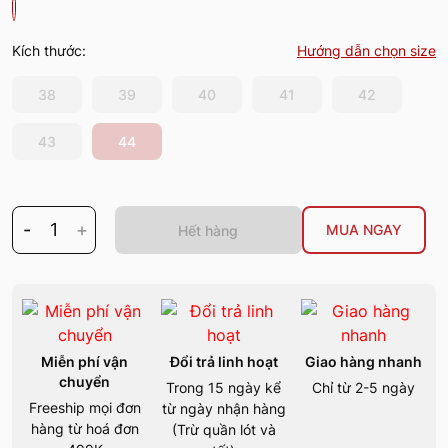
Kích thước:
Hướng dẫn chọn size
38
39
40
41
42
43
44
-
1
+
MUA NGAY
Hết hàng
Miễn phí vận
Đổi trả linh hoạt
Giao hàng nhanh
chuyển
Trong 15 ngày kể
Chỉ từ 2-5 ngày
Freeship mọi đơn
từ ngày nhận hàng
hàng từ hoá đơn
(Trừ quần lót và