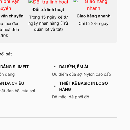
Đổi trả linh hoạt
 vận chuyển
Giao hàng nhanh
Trong 15 ngày kể từ
ngày nhận hàng (Trừ
ip mọi đơn
Chỉ từ 2-5 ngày
quần lót và tất)
ừ hoá đơn
499K
ổi bật
DÁNG SLIMFIT
DAI BỀN, ÊM ÁI
tôn dáng
Ưu điểm của sợi Nylon cao cấp
ÃN ĐA CHIỀU
THIẾT KẾ BASIC IN LOGO
HÃNG
hất đàn hồi của sợi
Dễ mặc, dễ phối đồ