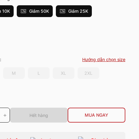
 10K
Giảm 50K
Giảm 25K
:
Hướng dẫn chọn size
M
L
XL
2XL
+
MUA NGAY
Hết hàng