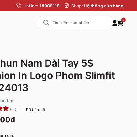
Hotline:
18008118
Shop:
Hệ thống cửa hàng
0
hun Nam Dài Tay 5S
ion In Logo Phom Slimfit
24013
pandex
(0 )
Đã bán: 19
000đ
ảm giá: