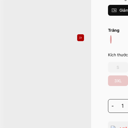
Giảm
Trắng
Kích thước
S
3XL
-
1