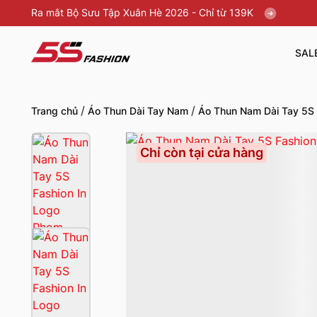
Ra mắt Bộ Sưu Tập Xuân Hè 2026 - Chỉ từ 139K
SAL
/
/
Trang chủ
Áo Thun Dài Tay Nam
Áo Thun Nam Dài Tay 5S 
Chỉ còn tại cửa hàng