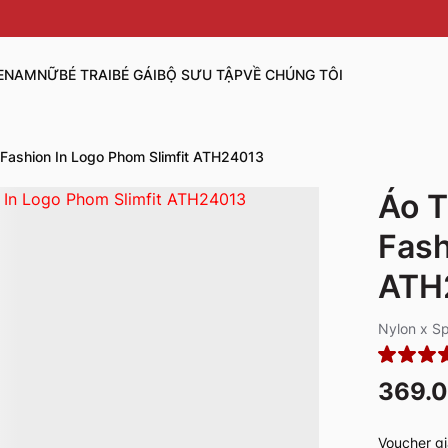
E
NAM
NỮ
BÉ TRAI
BÉ GÁI
BỘ SƯU TẬP
VỀ CHÚNG TÔI
Fashion In Logo Phom Slimfit ATH24013
Áo T
Fash
ATH
Nylon x S
369.
Voucher gi