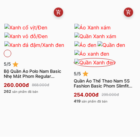
5/5
Bộ Quần Áo Polo Nam Basic
5/5
Nhẹ Mát Phom Regular
Quần Áo Thể Thao Nam 5S
BAPC24003-BQST24003
260.000đ
868.000đ
Fashion Basic Phom Slimfit
BATS24007-BQST24007
262
sản phẩm đã bán
254.000đ
299.000đ
419
sản phẩm đã bán