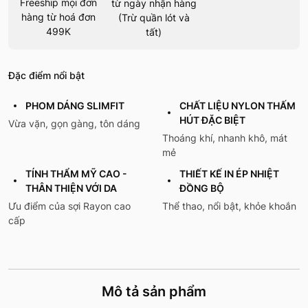
Freeship mọi đơn
từ ngày nhận hàng
hàng từ hoá đơn
(Trừ quần lót và
499K
tất)
Đặc điểm nổi bật
PHOM DÁNG SLIMFIT
CHẤT LIỆU NYLON THẤM
HÚT ĐẶC BIỆT
Vừa vặn, gọn gàng, tôn dáng
Thoáng khí, nhanh khô, mát
mẻ
TÍNH THẨM MỸ CAO -
THIẾT KẾ IN ÉP NHIỆT
THÂN THIỆN VỚI DA
ĐỒNG BỘ
Ưu điểm của sợi Rayon cao
Thể thao, nổi bật, khỏe khoắn
cấp
Mô tả sản phẩm