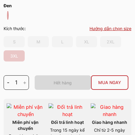
Đen
Kích thước:
Hướng dẫn chọn size
S
M
L
XL
2XL
3XL
-
1
+
MUA NGAY
Hết hàng
Miễn phí vận
Đổi trả linh hoạt
Giao hàng nhanh
chuyển
Trong 15 ngày kể
Chỉ từ 2-5 ngày