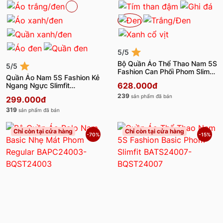
5/5
Bộ Quần Áo Thể Thao Nam 5S
5/5
Fashion Can Phối Phom Slimfit
Quần Áo Nam 5S Fashion Kẻ
BAPC24005-BQST24005
628.000đ
Ngang Ngực Slimfit
BAPC24004-BQST24004
239
sản phẩm đã bán
299.000đ
319
sản phẩm đã bán
Chỉ còn tại cửa hàng
Chỉ còn tại cửa hàng
-70%
-15%